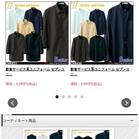
飲食サービス系ユニフォーム セブンユ
飲食サービス系ユニフォーム セブンユ
飲
ニ…
ニ…
ニ
価格：4,840円(税込)
価格：4,840円(税込)
価
コーディネート商品