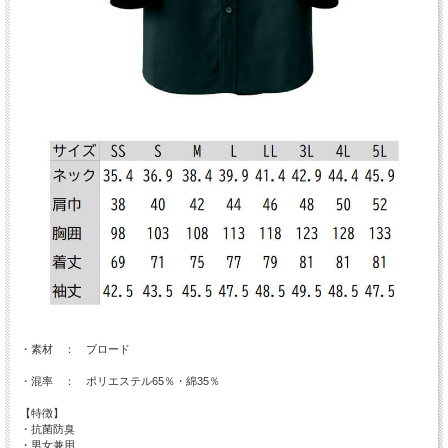
・素材 ： ブロード
・混率 ： ポリエステル65％・綿35％
【特徴】
・抗菌防臭
・男女兼用