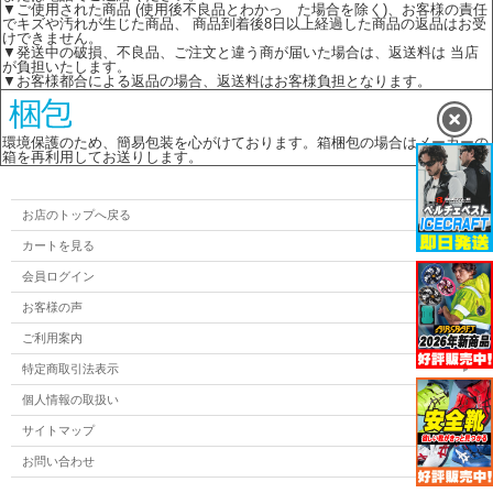
▼ご使用された商品 (使用後不良品とわかっ た場合を除く)、お客様の責任
でキズや汚れが生じた商品、 商品到着後8日以上経過した商品の返品はお受
けできません。
▼発送中の破損、不良品、ご注文と違う商が届いた場合は、返送料は 当店
が負担いたします。
▼お客様都合による返品の場合、返送料はお客様負担となります。
環境保護のため、簡易包装を心がけております。箱梱包の場合はメーカーの
箱を再利用してお送りします。
お店のトップへ戻る
カートを見る
会員ログイン
お客様の声
ご利用案内
特定商取引法表示
個人情報の取扱い
サイトマップ
お問い合わせ