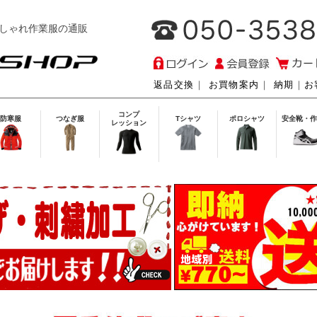
しゃれ作業服の通販
返品交換
｜
お買物案内
｜
納期
｜
お
コンプ
防寒服
つなぎ服
Tシャツ
ポロシャツ
安全靴・作
レッション