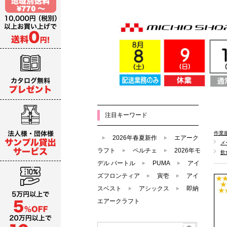
注目キーワード
作業
2026年春夏新作
エアーク
メ
ラフト
ペルチェ
2026年モ
飲
デル バートル
PUMA
アイ
ズフロンティア
寅壱
アイ
スベスト
アシックス
即納
エアークラフト