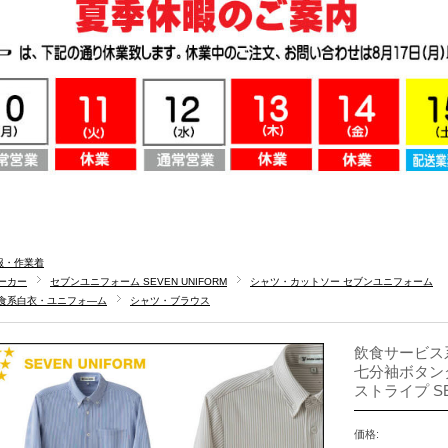
服・作業着
ーカー
セブンユニフォーム SEVEN UNIFORM
シャツ・カットソー セブンユニフォーム
食系白衣・ユニフォ―ム
シャツ・ブラウス
飲食サービス
七分袖ボタンダ
ストライプ SE
価格: