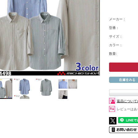
メーカー：
型番：
サイズ：
カラー：
数量:
返品について
レビューはあ