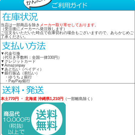
当店は一部商品を除き
メーカー取り寄せしております。
（受注後にメーカーへ発注致します）
ご注文をいただいた時点で在庫切れの場合もございますので、あらかじめご
了承ください。
▼代金引換
（代引き手数料：全国一律330円）
▼クレジットカード
▼Amazonpay
▼あと払い（ペイディ）
▼銀行振込（前払い）
・ゆうちょ銀行
・PayPay銀行
本土770円 ・ 北海道 沖縄県1,210円
（一部離島除く）