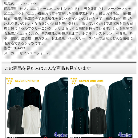
製品名: ニットシャツ
商品説明: セブンユニフォームのニットシャツです。男女兼用です。スーパーマルチ
加工は、今までにない機能の共存を実現した高機能素材です。最大の特徴は「光+銀
触媒」機能。触媒粒子である酸化チタンと銀イオンのはたらきで、布自体が付着した
汚れや臭いのもととなるタンパク質を酸化分解し、置いておくだけで清潔感を自ら回
復し保つ「セルフクリーニング」といえるような機能を持っています。しかも暗闇で
も触媒がはたらくため、その機能が発揮されます。ホテル、レストラン、和食店、料
亭、旅館、居酒屋、和カフェ、お土産店、ベーカリー、スイーツ店などどんな職種に
も対応できるシャツです。
型番: CH4493
メーカー: セブンユニフォーム
この商品を見た人はこんな商品も見ています