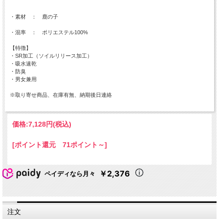
・素材 ： 鹿の子
・混率 ： ポリエステル100%
【特徴】
・SR加工（ソイルリリース加工）
・吸水速乾
・防臭
・男女兼用
※取り寄せ商品、在庫有無、納期後日連絡
価格:
7,128円
(税込)
[ポイント還元 71ポイント～]
￥2,376
ペイディなら月々
注文