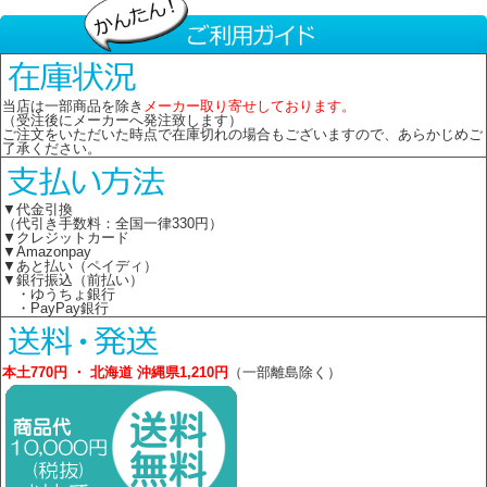
当店は一部商品を除き
メーカー取り寄せしております。
（受注後にメーカーへ発注致します）
ご注文をいただいた時点で在庫切れの場合もございますので、あらかじめご
了承ください。
▼代金引換
（代引き手数料：全国一律330円）
▼クレジットカード
▼Amazonpay
▼あと払い（ペイディ）
▼銀行振込（前払い）
・ゆうちょ銀行
・PayPay銀行
本土770円 ・ 北海道 沖縄県1,210円
（一部離島除く）