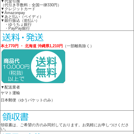
▼代金引換
（代引き手数料：全国一律330円）
▼クレジットカード
▼Amazonpay
▼あと払い（ペイディ）
▼銀行振込（前払い）
・ゆうちょ銀行
・PayPay銀行
本土770円 ・ 北海道 沖縄県1,210円
（一部離島除く）
▼配送業者
ヤマト運輸
日本郵便（ゆうパケットのみ）
領収書は、ご希望の方のみ同封しております。お気軽にお申しつけくださ
い。