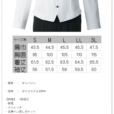
・素材 ： ギャバジン
・混率 ： ポリエステル100%
【特徴】 ・SR加工
・制電
・ストレッチ
・左胸ペン差しポケット