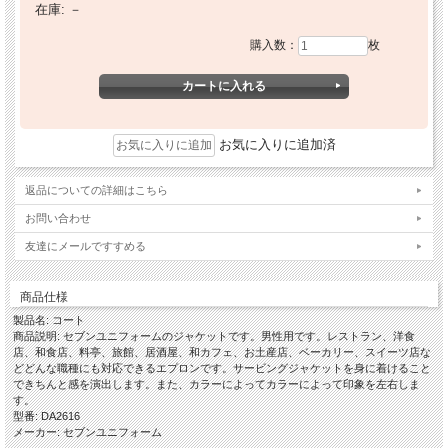
在庫:
－
購入数：
枚
お気に入りに追加済
返品についての詳細はこちら
お問い合わせ
友達にメールですすめる
商品仕様
製品名: コート
商品説明: セブンユニフォームのジャケットです。男性用です。レストラン、洋食
店、和食店、料亭、旅館、居酒屋、和カフェ、お土産店、ベーカリー、スイーツ店な
どどんな職種にも対応できるエプロンです。サービングジャケットを身に着けること
できちんと感を演出します。また、カラーによってカラーによって印象を左右しま
す。
型番: DA2616
メーカー: セブンユニフォーム