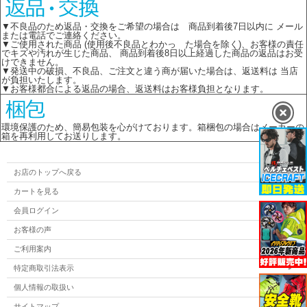
▼不良品のため返品・交換をご希望の場合は 商品到着後7日以内に メール
または電話でご連絡ください。
▼ご使用された商品 (使用後不良品とわかっ た場合を除く)、お客様の責任
でキズや汚れが生じた商品、 商品到着後8日以上経過した商品の返品はお受
けできません。
▼発送中の破損、不良品、ご注文と違う商が届いた場合は、返送料は 当店
が負担いたします。
▼お客様都合による返品の場合、返送料はお客様負担となります。
環境保護のため、簡易包装を心がけております。箱梱包の場合はメーカーの
箱を再利用してお送りします。
お店のトップへ戻る
カートを見る
会員ログイン
お客様の声
ご利用案内
特定商取引法表示
個人情報の取扱い
サイトマップ