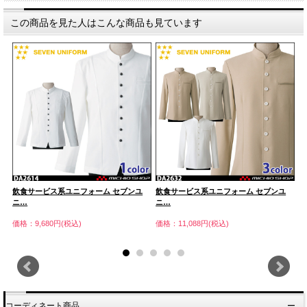
この商品を見た人はこんな商品も見ています
飲食サービス系ユニフォーム セブンユ
飲食サービス系ユニフォーム セブンユ
飲
ニ…
ニ…
ニ
価格：9,680円(税込)
価格：11,088円(税込)
価
コーディネート商品