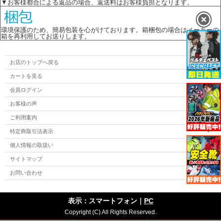
▼お客様都合による返品の場合、返送料はお客様負担となります。
環境保護のため、簡易包装を心がけております。箱梱包の場合はメーカーの
箱を再利用してお送りします。
お店のトップへ戻る
カートを見る
会員ログイン
お客様の声
ご利用案内
特定商取引法表示
個人情報の取扱い
サイトマップ
お問い合わせ
表示：スマートフォン｜
PC
Copyright (C) All Rights Reserved.