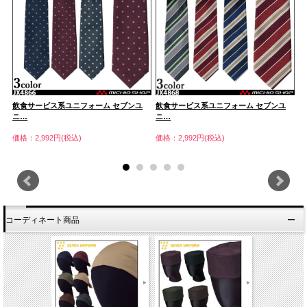
飲食サービス系ユニフォーム セブンユ
飲食サービス系ユニフォーム セブンユ
飲
ニ…
ニ…
ニ
価格：2,992円(税込)
価格：2,992円(税込)
価
コーディネート商品