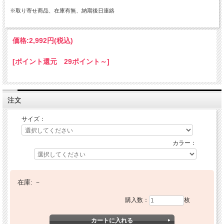
※取り寄せ商品、在庫有無、納期後日連絡
価格:
2,992円
(税込)
[ポイント還元 29ポイント～]
注文
サイズ：
カラー：
在庫:
－
購入数：
枚