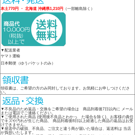
本土770円 ・ 北海道 沖縄県1,210円
（一部離島除く）
▼配送業者
ヤマト運輸
日本郵便（ゆうパケットのみ）
領収書は、ご希望の方のみ同封しております。お気軽にお申しつけくださ
い。
▼不良品のため返品・交換をご希望の場合は 商品到着後7日以内に メール
または電話でご連絡ください。
▼ご使用された商品 (使用後不良品とわかっ た場合を除く)、お客様の責任
でキズや汚れが生じた商品、 商品到着後8日以上経過した商品の返品はお受
けできません。
▼発送中の破損、不良品、ご注文と違う商が届いた場合は、返送料は 当店
が負担いたします。