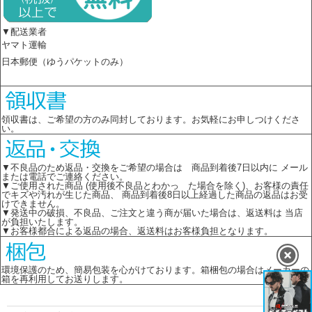
▼配送業者
ヤマト運輸
日本郵便（ゆうパケットのみ）
領収書は、ご希望の方のみ同封しております。お気軽にお申しつけくださ
い。
▼不良品のため返品・交換をご希望の場合は 商品到着後7日以内に メール
または電話でご連絡ください。
▼ご使用された商品 (使用後不良品とわかっ た場合を除く)、お客様の責任
でキズや汚れが生じた商品、 商品到着後8日以上経過した商品の返品はお受
けできません。
▼発送中の破損、不良品、ご注文と違う商が届いた場合は、返送料は 当店
が負担いたします。
▼お客様都合による返品の場合、返送料はお客様負担となります。
環境保護のため、簡易包装を心がけております。箱梱包の場合はメーカーの
箱を再利用してお送りします。