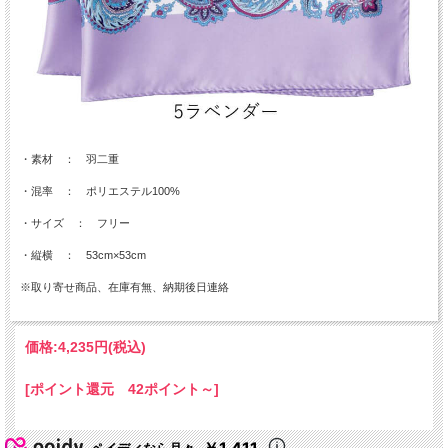
・素材 ： 羽二重
・混率 ： ポリエステル100%
・サイズ ： フリー
・縦横 ： 53cm×53cm
※取り寄せ商品、在庫有無、納期後日連絡
価格:
4,235円
(税込)
[ポイント還元 42ポイント～]