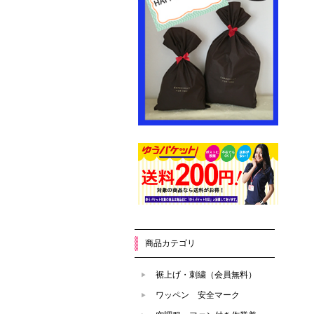
商品カテゴリ
裾上げ・刺繍（会員無料）
ワッペン 安全マーク