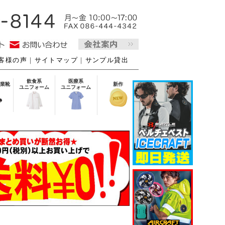
客様の声
｜
サイトマップ
｜
サンプル貸出
飲食系
医療系
業靴
新作
ユニフォーム
ユニフォーム