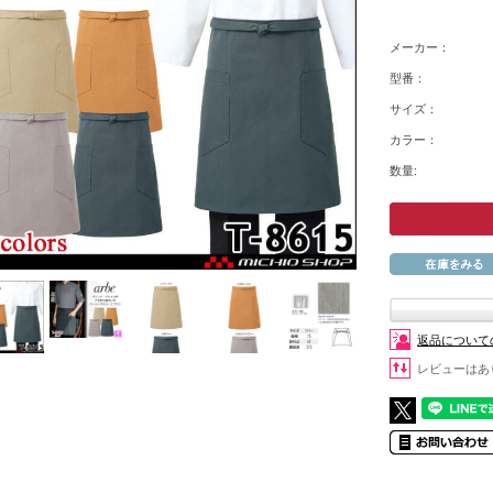
メーカー：
型番：
サイズ：
カラー：
数量:
返品について
レビューはあ