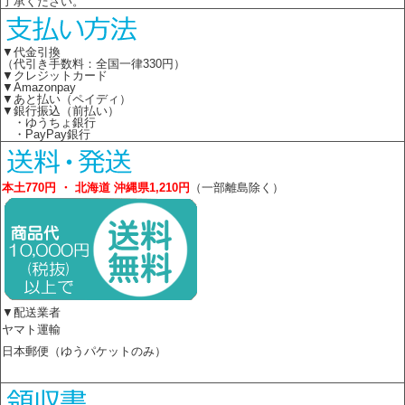
了承ください。
▼代金引換
（代引き手数料：全国一律330円）
▼クレジットカード
▼Amazonpay
▼あと払い（ペイディ）
▼銀行振込（前払い）
・ゆうちょ銀行
・PayPay銀行
本土770円 ・ 北海道 沖縄県1,210円
（一部離島除く）
▼配送業者
ヤマト運輸
日本郵便（ゆうパケットのみ）