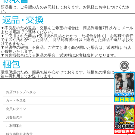
領収書は、ご希望の方のみ同封しております。お気軽にお申しつけくださ
い。
▼不良品のため返品・交換をご希望の場合は 商品到着後7日以内に メール
または電話でご連絡ください。
▼ご使用された商品 (使用後不良品とわかっ た場合を除く)、お客様の責任
でキズや汚れが生じた商品、 商品到着後8日以上経過した商品の返品はお受
けできません。
▼発送中の破損、不良品、ご注文と違う商が届いた場合は、返送料は 当店
が負担いたします。
▼お客様都合による返品の場合、返送料はお客様負担となります。
環境保護のため、簡易包装を心がけております。箱梱包の場合はメーカーの
箱を再利用してお送りします。
お店のトップへ戻る
カートを見る
会員ログイン
お客様の声
ご利用案内
特定商取引法表示