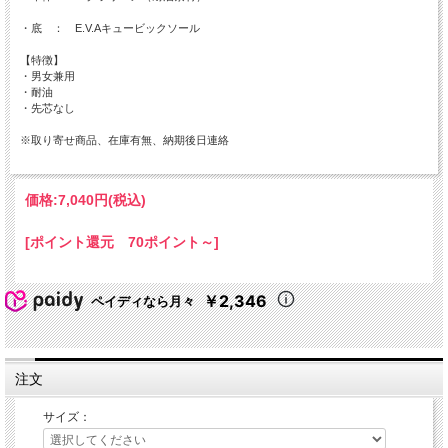
・底 ： E.V.Aキュービックソール
【特徴】
・男女兼用
・耐油
・先芯なし
※取り寄せ商品、在庫有無、納期後日連絡
価格:
7,040円
(税込)
[ポイント還元 70ポイント～]
￥2,346
ペイディなら月々
注文
サイズ：