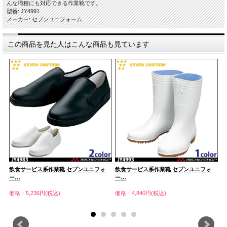
んな職種にも対応できる作業靴です。
型番: JY4991
メーカー: セブンユニフォーム
この商品を見た人はこんな商品も見ています
飲食サービス系作業靴 セブンユニフォ
飲食サービス系作業靴 セブンユニフォ
飲
ー…
ー…
ー
価格：5,236円(税込)
価格：4,840円(税込)
価