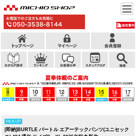
PICK UP
[即納]BURTLE バートル エアーテックパンツ(ユニセック