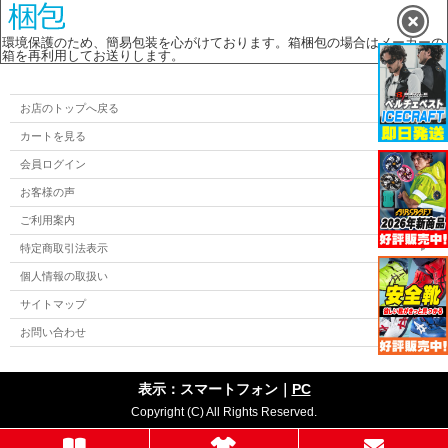
環境保護のため、簡易包装を心がけております。箱梱包の場合はメーカーの
箱を再利用してお送りします。
お店のトップへ戻る
カートを見る
会員ログイン
お客様の声
ご利用案内
特定商取引法表示
個人情報の取扱い
サイトマップ
お問い合わせ
表示：スマートフォン｜
PC
Copyright (C) All Rights Reserved.