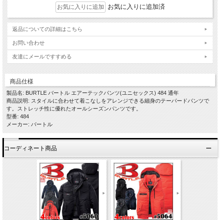
お気に入りに追加済
返品についての詳細はこちら
お問い合わせ
友達にメールですすめる
商品仕様
製品名: BURTLE バートル エアーテックパンツ(ユニセックス) 484 通年
商品説明: スタイルに合わせて着こなしをアレンジできる細身のテーパードパンツで
す。ストレッチ性に優れたオールシーズンパンツです。
型番: 484
メーカー: バートル
コーディネート商品