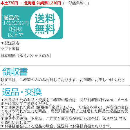
本土770円 ・ 北海道 沖縄県1,210円
（一部離島除く）
▼配送業者
ヤマト運輸
日本郵便（ゆうパケットのみ）
領収書は、ご希望の方のみ同封しております。お気軽にお申しつけくださ
い。
▼不良品のため返品・交換をご希望の場合は 商品到着後7日以内に メール
または電話でご連絡ください。
▼ご使用された商品 (使用後不良品とわかっ た場合を除く)、お客様の責任
でキズや汚れが生じた商品、 商品到着後8日以上経過した商品の返品はお受
けできません。
▼発送中の破損、不良品、ご注文と違う商が届いた場合は、返送料は 当店
が負担いたします。
▼お客様都合による返品の場合、返送料はお客様負担となります。