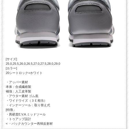
[サイズ]
25.0,25.5,26.0,26.5,27.0,27.5,28.0,29.0
[カラー]
20シートロック×ホワイト
・アッパー素材
本体：合成繊維製
補強：人工皮革製
・アウター素材 ゴム底
・ワイドウイズ（３Ｅ相当）
・インナーソール：取り替え式
[特徴」
・異硬度E.V.A.ミッドソール
・トゥアップ設計
< ・バックカウンター再帰反射材