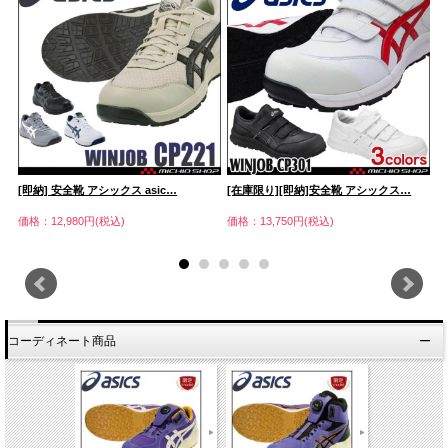
[即納] 安全靴 アシックス asic…
[在庫限り][即納]安全靴 アシックス…
[
価格：12,980円(税込)
価格：13,750円(税込)
価
コーディネート商品