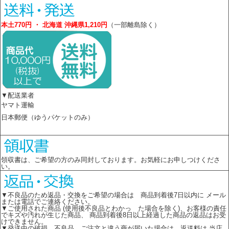
本土770円 ・ 北海道 沖縄県1,210円
（一部離島除く）
▼配送業者
ヤマト運輸
日本郵便（ゆうパケットのみ）
領収書は、ご希望の方のみ同封しております。お気軽にお申しつけくださ
い。
▼不良品のため返品・交換をご希望の場合は 商品到着後7日以内に メール
または電話でご連絡ください。
▼ご使用された商品 (使用後不良品とわかっ た場合を除く)、お客様の責任
でキズや汚れが生じた商品、 商品到着後8日以上経過した商品の返品はお受
けできません。
▼発送中の破損、不良品、ご注文と違う商が届いた場合は、返送料は 当店