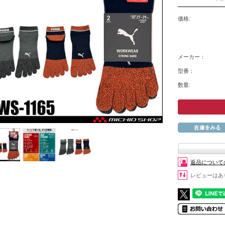
価格:
メーカー：
型番：
数量:
返品について
レビューはあ