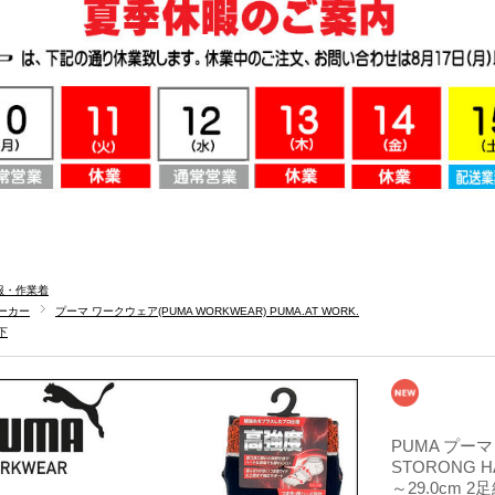
服・作業着
ーカー
プーマ ワークウェア(PUMA WORKWEAR) PUMA.AT WORK.
下
PUMA プーマ
STORONG 
～29.0cm 2