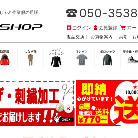
しゃれ作業服の通販
返品交換
｜
お買物案内
｜
納期
｜
お
コンプ
防寒服
つなぎ服
Tシャツ
ポロシャツ
安全靴・作
レッション