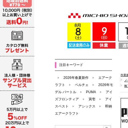
注目キーワード
作業
2026年春夏新作
エアーク
メ
ラフト
ペルチェ
2026年モ
靴
デル バートル
PUMA
アイ
ズフロンティア
寅壱
アイ
スベスト
アシックス
即納
エアークラフト