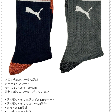
内容：先丸クルー丈×2足組
カラー：杢アソート
サイズ：27.0cm～29.0cm
素材：ポリエステル・ポリウレタン
■踏ん張りが効く土踏まずWIDEサポート
■踏ん張りが効くつま先WIDE設計
■カカトWIDE設計
■つま先・カカト補強