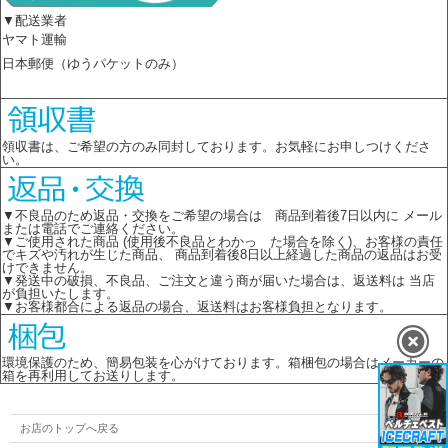
▼配送業者
ヤマト運輸
日本郵便（ゆうパケットのみ）
領収書は、ご希望の方のみ同封しております。お気軽にお申しつけくださ
い。
▼不良品のため返品・交換をご希望の場合は 商品到着後7日以内に メール
または電話でご連絡ください。
▼ご使用された商品 (使用後不良品とわかっ た場合を除く)、お客様の責任
でキズや汚れが生じた商品、 商品到着後8日以上経過した商品の返品はお受
けできません。
▼発送中の破損、不良品、ご注文と違う商が届いた場合は、返送料は 当店
が負担いたします。
▼お客様都合による返品の場合、返送料はお客様負担となります。
環境保護のため、簡易包装を心がけております。箱梱包の場合はメーカーの
箱を再利用してお送りします。
お店のトップへ戻る