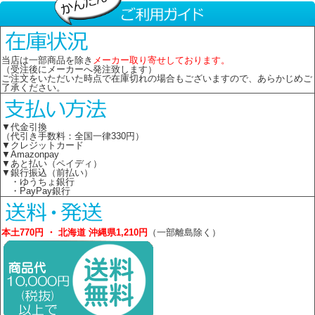
当店は一部商品を除き
メーカー取り寄せしております。
（受注後にメーカーへ発注致します）
ご注文をいただいた時点で在庫切れの場合もございますので、あらかじめご
了承ください。
▼代金引換
（代引き手数料：全国一律330円）
▼クレジットカード
▼Amazonpay
▼あと払い（ペイディ）
▼銀行振込（前払い）
・ゆうちょ銀行
・PayPay銀行
本土770円 ・ 北海道 沖縄県1,210円
（一部離島除く）