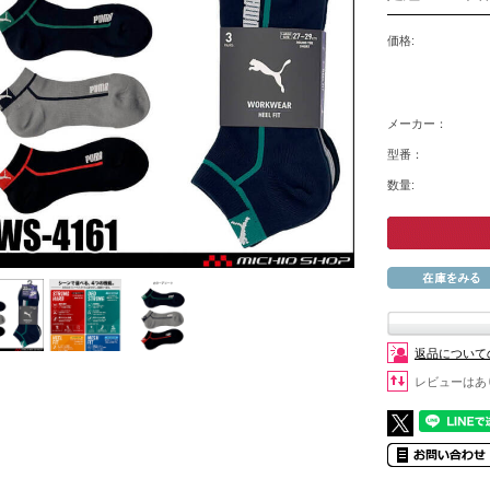
価格:
メーカー：
型番：
数量:
返品について
レビューはあ