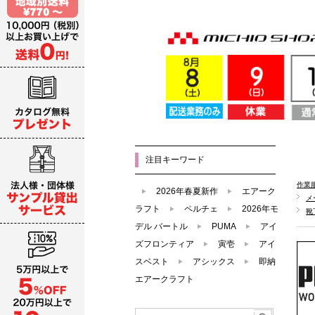
注目キーワード
作業
2026年春夏新作
エアーク
メ
ラフト
ペルチェ
2026年モ
靴
デル バートル
PUMA
アイ
ズフロンティア
寅壱
アイ
スベスト
アシックス
即納
エアークラフト