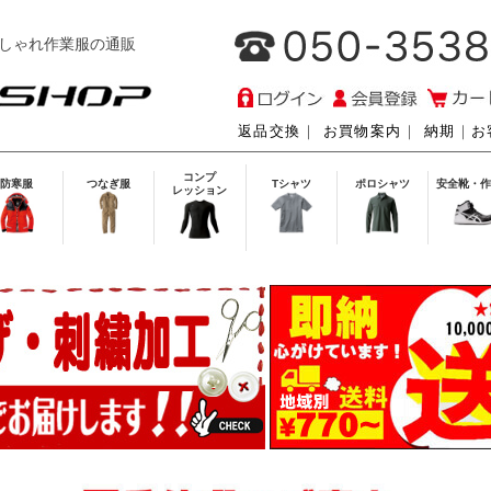
しゃれ作業服の通販
返品交換
｜
お買物案内
｜
納期
｜
お
コンプ
防寒服
つなぎ服
Tシャツ
ポロシャツ
安全靴・作
レッション