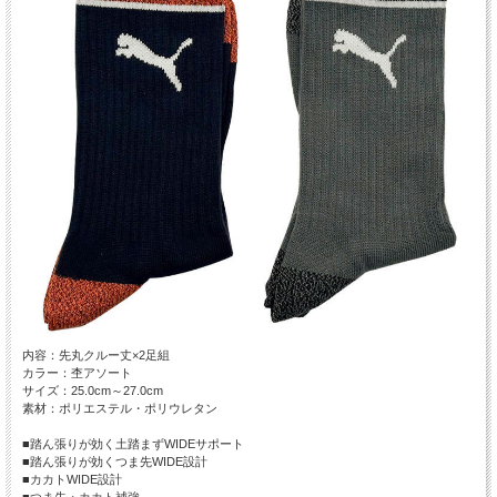
内容：先丸クルー丈×2足組
カラー：杢アソート
サイズ：25.0cm～27.0cm
素材：ポリエステル・ポリウレタン
■踏ん張りが効く土踏まずWIDEサポート
■踏ん張りが効くつま先WIDE設計
■カカトWIDE設計