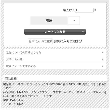
購入数：
足
在庫
○
お気に入りに追加済
返品についての詳細はこちら
お問い合わせ
友達にメールですすめる
商品仕様
製品名: PUMA プーマ ワークソックス PWS-3465 靴下 MESH FIT 先丸(大寸) ミドル丈
五本指
商品説明: PUMAのワークソックスシリーズです。ムレにくい快適メッシュで足ムレを
軽減、働く足を爽やかにサポートします。
型番: PWS-3465
メーカー: PUMA