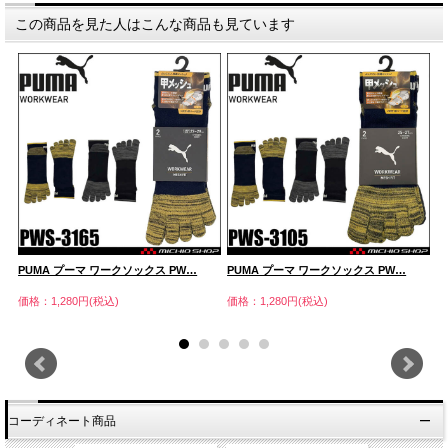
この商品を見た人はこんな商品も見ています
PUMA プーマ ワークソックス PW…
PUMA プーマ ワークソックス PW…
P
価格：1,280円(税込)
価格：1,280円(税込)
価
コーディネート商品