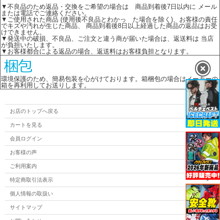
▼不良品のため返品・交換をご希望の場合は 商品到着後7日以内に メール
または電話でご連絡ください。
▼ご使用された商品 (使用後不良品とわかっ た場合を除く)、お客様の責任
でキズや汚れが生じた商品、 商品到着後8日以上経過した商品の返品はお受
けできません。
▼発送中の破損、不良品、ご注文と違う商が届いた場合は、返送料は 当店
が負担いたします。
▼お客様都合による返品の場合、返送料はお客様負担となります。
環境保護のため、簡易包装を心がけております。箱梱包の場合はメーカーの
箱を再利用してお送りします。
お店のトップへ戻る
カートを見る
会員ログイン
お客様の声
ご利用案内
特定商取引法表示
個人情報の取扱い
サイトマップ