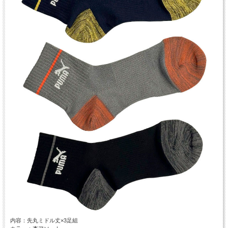
内容：先丸ミドル丈×3足組