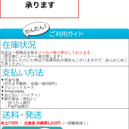
当店は一部商品を除き
メーカー取り寄せしております。
（受注後にメーカーへ発注致します）
ご注文をいただいた時点で在庫切れの場合もございますので、あらかじめご
了承ください。
▼代金引換
（代引き手数料：全国一律330円）
▼クレジットカード
▼Amazonpay
▼あと払い（ペイディ）
▼銀行振込（前払い）
・ゆうちょ銀行
・PayPay銀行
本土770円 ・ 北海道 沖縄県1,210円
（一部離島除く）