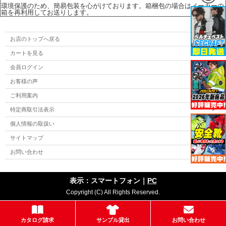
環境保護のため、簡易包装を心がけております。箱梱包の場合はメーカーの
箱を再利用してお送りします。
お店のトップへ戻る
カートを見る
会員ログイン
お客様の声
ご利用案内
特定商取引法表示
個人情報の取扱い
サイトマップ
お問い合わせ
表示：スマートフォン｜
PC
Copyright (C) All Rights Reserved.
カタログ請求
サンプル貸出
お問い合わせ