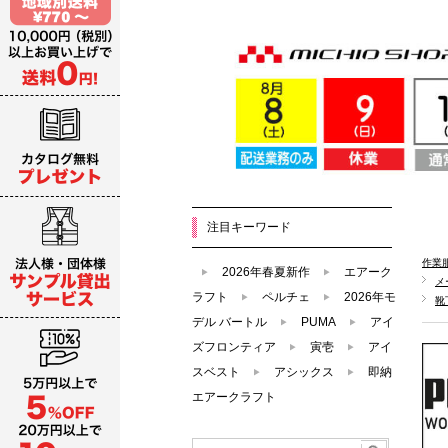
注目キーワード
作業
2026年春夏新作
エアーク
メ
ラフト
ペルチェ
2026年モ
靴
デル バートル
PUMA
アイ
ズフロンティア
寅壱
アイ
スベスト
アシックス
即納
エアークラフト