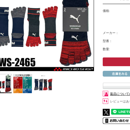
価格:
メーカー：
型番：
数量:
返品について
レビューはあ