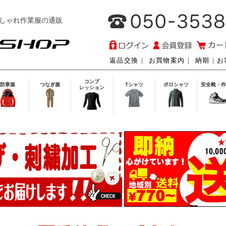
しゃれ作業服の通販
返品交換
｜
お買物案内
｜
納期
｜
お
コンプ
防寒服
つなぎ服
Tシャツ
ポロシャツ
安全靴・作
レッション