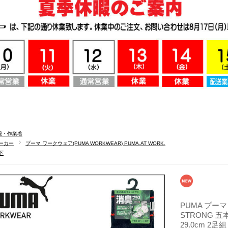
服・作業着
ーカー
プーマ ワークウェア(PUMA WORKWEAR) PUMA.AT WORK.
下
PUMA プーマ
STRONG 五
29.0cm 2足