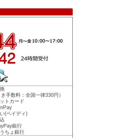
換
手数料：全国一律330円）
ットカード
nPay
い(ペイディ)
込
Pay銀行
ちょ銀行