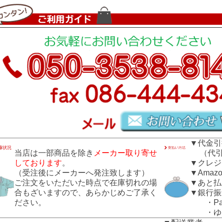
▼代金引
当店は一部商品を除き
メーカー取り寄せ
（代引き
しております
。
▼クレジ
（受注後にメーカーへ発注致します）
▼Amazo
ご注文をいただいた時点で在庫切れの場
▼あと払
合もざいますので、あらかじめご了承く
▼銀行振
ださい。
・Pay
・ゆう