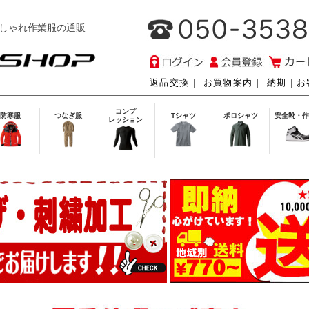
しゃれ作業服の通販
返品交換
｜
お買物案内
｜
納期
｜
お
コンプ
防寒服
つなぎ服
Tシャツ
ポロシャツ
安全靴・作
レッション