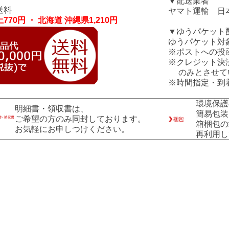
▼配送業者
送料
ヤマト運輸 日
770円 ・ 北海道 沖縄県1,210円
▼ゆうパケット
ゆうパケット対
※ポストへの投
※クレジット決
のみとさせて
※時間指定・到
環境保護
明細書・領収書は、
簡易包装
ご希望の方のみ同封しております。
箱梱包の
お気軽にお申しつけください。
再利用し