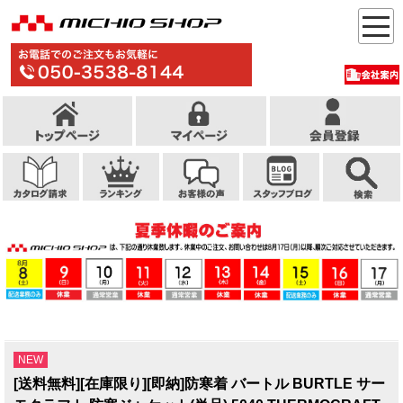
NEW
[送料無料][在庫限り][即納]防寒着 バートル BURTLE サー