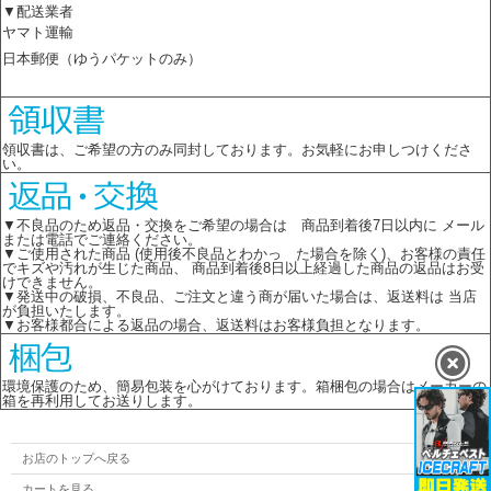
▼配送業者
ヤマト運輸
日本郵便（ゆうパケットのみ）
領収書は、ご希望の方のみ同封しております。お気軽にお申しつけくださ
い。
▼不良品のため返品・交換をご希望の場合は 商品到着後7日以内に メール
または電話でご連絡ください。
▼ご使用された商品 (使用後不良品とわかっ た場合を除く)、お客様の責任
でキズや汚れが生じた商品、 商品到着後8日以上経過した商品の返品はお受
けできません。
▼発送中の破損、不良品、ご注文と違う商が届いた場合は、返送料は 当店
が負担いたします。
▼お客様都合による返品の場合、返送料はお客様負担となります。
環境保護のため、簡易包装を心がけております。箱梱包の場合はメーカーの
箱を再利用してお送りします。
お店のトップへ戻る
カートを見る