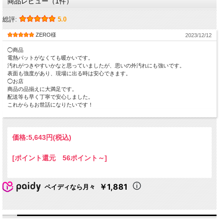
商品レビュー（1件）
総評:
5.0
ZERO様
2023/12/12
◯商品
電熱パットがなくても暖かいです。
汚れがつきやすいかなと思っていましたが、思いの外汚れにも強いです。
表面も強度があり、現場に出る時は安心できます。
◯お店
商品の品揃えに大満足です。
配送等も早く丁寧で安心しました。
これからもお世話になりたいです！
価格:
5,643円
(税込)
[ポイント還元 56ポイント～]
￥1,881
ペイディなら月々