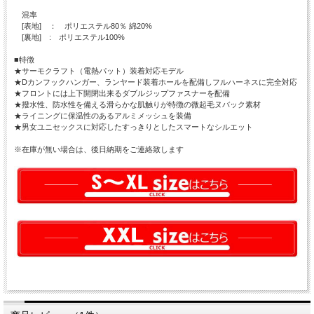
混率
[表地] ： ポリエステル80％ 綿20%
[裏地] : ポリエステル100%
■特徴
★サーモクラフト（電熱パット）装着対応モデル
★Dカンフックハンガー、ランヤード装着ホールを配備しフルハーネスに完全対応
★フロントには上下開閉出来るダブルジップファスナーを配備
★撥水性、防水性を備える滑らかな肌触りが特徴の微起毛ヌバック素材
★ライニングに保温性のあるアルミメッシュを装備
★男女ユニセックスに対応したすっきりとしたスマートなシルエット
※在庫が無い場合は、後日納期をご連絡致します