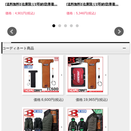
[送料無料][在庫限り][即納]防寒着…
[送料無料][在庫限り][即納]防寒着…
防
価格：4,901円(税込)
価格：5,346円(税込)
価
コーディネート商品
価格:6,600円(税込)
価格:19,965円(税込)