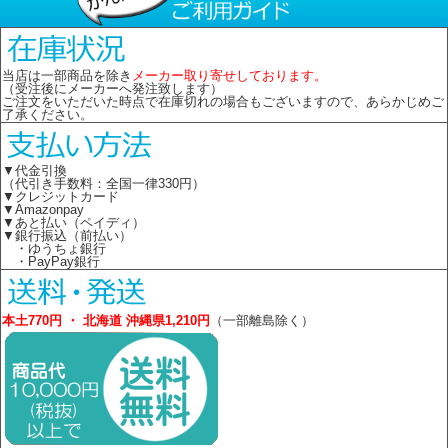
当店は一部商品を除き
メーカー取り寄せしております。
（受注後にメーカーへ発注致します）
ご注文をいただいた時点で在庫切れの場合もございますので、あらかじめご
了承ください。
▼代金引換
（代引き手数料：全国一律330円）
▼クレジットカード
▼Amazonpay
▼あと払い（ペイディ）
▼銀行振込（前払い）
・ゆうちょ銀行
・PayPay銀行
本土770円 ・ 北海道 沖縄県1,210円
（一部離島除く）