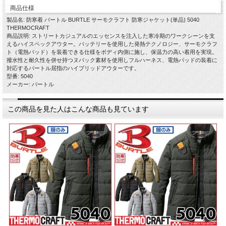
商品仕様
製品名: 防寒着 バートル BURTLE サーモクラフト 防寒ジャケット(単品) 5040
THERMOCRAFT
商品説明: ストリートカジュアルのエッセンスを注入した寒冷期のワークシーンを支
えるハイスペックアウター。バッテリーを使用した発熱テクノロジー、サーモクラフ
ト（電熱パッド）を装着できる仕様をボディ内側に施し、保温力の高い着用を実現。
撥水性と耐久性を併せ持つヌバック素材を使用しフルハーネス、電熱パッドの装着に
対応するバートル屈指のハイブリッドアウターです。
型番: 5040
メーカー: バートル
この商品を見た人はこんな商品も見ています