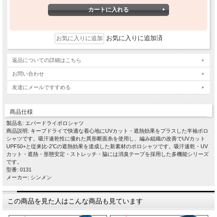
お気に入りに追加済
返品についての詳細はこちら
お問い合わせ
友達にメールですすめる
商品仕様
製品名: エバードライポロシャツ
商品説明: キープドライで快適な着心地にUVカット・遮熱効果をプラスした半袖ポロ
シャツです。吸汗速乾性に優れた異形断面糸を使用し、編み組織の改善でUVカット
UPF50+と従来比-2℃の遮熱効果を達成した新素材のポロシャツです。吸汗速乾・UV
カット・遮熱・形態安定・ストレッチ・脇には消臭テープを採用した多機能シリーズ
です。
型番: 0131
メーカー: シンメン
この商品を見た人はこんな商品も見ています