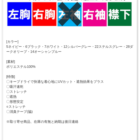
[カラー]
5ネイビー・6ブラック・7ホワイト・12シルバーグレー・22ステルスグレー・28ダ
ークオリーブ・14オーシャンブルー
[素材]
ポリエステル100%
[特徴]
〇キープドライで快適な着心地にUVカット・遮熱効果をプラス
〇吸汗速乾
〇ストレッチ
〇遮熱
〇形態安定
○ストレッチ
〇消臭テープ(脇)
※取り寄せ商品、在庫の有無と納期は後日連絡