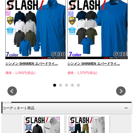
シンメン SHINMEN エバードライ…
シンメン SHINMEN エバードライ…
シ
価格：1,595円(税込)
価格：1,375円(税込)
価
コーディネート商品