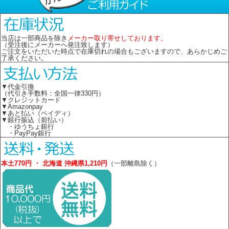
当店は一部商品を除き
メーカー取り寄せしております。
（受注後にメーカーへ発注致します）
ご注文をいただいた時点で在庫切れの場合もございますので、あらかじめご
了承ください。
▼代金引換
（代引き手数料：全国一律330円）
▼クレジットカード
▼Amazonpay
▼あと払い（ペイディ）
▼銀行振込（前払い）
・ゆうちょ銀行
・PayPay銀行
本土770円 ・ 北海道 沖縄県1,210円
（一部離島除く）