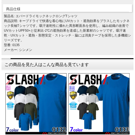
商品仕様
製品名: エバードライモックネックロングTシャツ
商品説明: キープドライで快適な着心地にUVカット・遮熱効果をプラスしたモックネ
ック長袖Tシャツです。吸汗速乾性に優れた異形断面糸を使用し、編み組織の改善で
UVカットUPF50+と従来比-2℃の遮熱効果を達成した新素材のシャツです。吸汗速
乾・UVカット・遮熱・形態安定・ストレッチ・脇には消臭テープを採用した多機能シ
リーズです。
型番: 0135
メーカー: シンメン
この商品を見た人はこんな商品も見ています