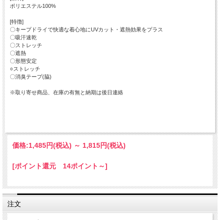
ポリエステル100%
[特徴]
〇キープドライで快適な着心地にUVカット・遮熱効果をプラス
〇吸汗速乾
〇ストレッチ
〇遮熱
〇形態安定
○ストレッチ
〇消臭テープ(脇)
※取り寄せ商品、在庫の有無と納期は後日連絡
価格:
1,485円
(税込)
～
1,815円
(税込)
[ポイント還元 14ポイント～]
注文