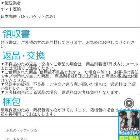
▼配送業者
ヤマト運輸
日本郵便（ゆうパケットのみ）
領収書は、ご希望の方のみ同封しております。お気軽にお申しつけくださ
い。
▼不良品のため返品・交換をご希望の場合は 商品到着後7日以内に メール
または電話でご連絡ください。
▼ご使用された商品 (使用後不良品とわかっ た場合を除く)、お客様の責任
でキズや汚れが生じた商品、 商品到着後8日以上経過した商品の返品はお受
けできません。
▼発送中の破損、不良品、ご注文と違う商が届いた場合は、返送料は 当店
が負担いたします。
▼お客様都合による返品の場合、返送料はお客様負担となります。
環境保護のため、簡易包装を心がけております。箱梱包の場合はメーカーの
箱を再利用してお送りします。
お店のトップへ戻る
カートを見る