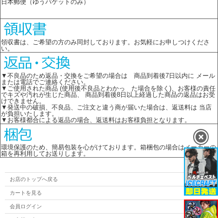
日本郵便（ゆうパケットのみ）
領収書は、ご希望の方のみ同封しております。お気軽にお申しつけくださ
い。
▼不良品のため返品・交換をご希望の場合は 商品到着後7日以内に メール
または電話でご連絡ください。
▼ご使用された商品 (使用後不良品とわかっ た場合を除く)、お客様の責任
でキズや汚れが生じた商品、 商品到着後8日以上経過した商品の返品はお受
けできません。
▼発送中の破損、不良品、ご注文と違う商が届いた場合は、返送料は 当店
が負担いたします。
▼お客様都合による返品の場合、返送料はお客様負担となります。
環境保護のため、簡易包装を心がけております。箱梱包の場合はメーカーの
箱を再利用してお送りします。
お店のトップへ戻る
カートを見る
会員ログイン