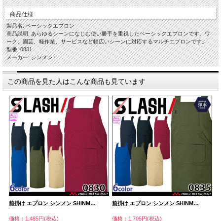
商品仕様
製品名: ベーシックエプロン
商品説明: あらゆるシーンになじむ使い勝手を重視したベーシックエプロンです。ワ
ーク、園芸、軽作業、サービスなど幅広いシーンに対応するマルチエプロンです。
型番: 0831
メーカー: シンメン
この商品を見た人はこんな商品も見ています
前掛け エプロン シンメン SHINM…
前掛け エプロン シンメン SHINM…
前
価格：1,485円(税込)
価格：1,705円(税込)
価