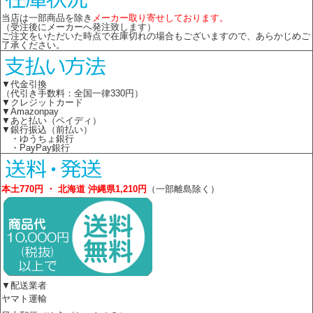
当店は一部商品を除き
メーカー取り寄せしております。
（受注後にメーカーへ発注致します）
ご注文をいただいた時点で在庫切れの場合もございますので、あらかじめご
了承ください。
▼代金引換
（代引き手数料：全国一律330円）
▼クレジットカード
▼Amazonpay
▼あと払い（ペイディ）
▼銀行振込（前払い）
・ゆうちょ銀行
・PayPay銀行
本土770円 ・ 北海道 沖縄県1,210円
（一部離島除く）
▼配送業者
ヤマト運輸