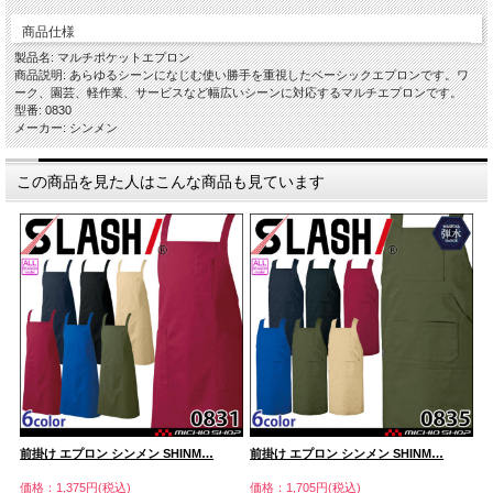
商品仕様
製品名: マルチポケットエプロン
商品説明: あらゆるシーンになじむ使い勝手を重視したベーシックエプロンです。ワ
ーク、園芸、軽作業、サービスなど幅広いシーンに対応するマルチエプロンです。
型番: 0830
メーカー: シンメン
この商品を見た人はこんな商品も見ています
前掛け エプロン シンメン SHINM…
前掛け エプロン シンメン SHINM…
前
価格：1,375円(税込)
価格：1,705円(税込)
価