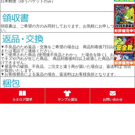
日本郵便（ゆうパケットのみ）
領収書は、ご希望の方のみ同封しております。お気軽にお申しつけくださ
い。
▼不良品のため返品・交換をご希望の場合は 商品到着後7日以内に メール
または電話でご連絡ください。
▼ご使用された商品 (使用後不良品とわかっ た場合を除く)、お客様の責任
でキズや汚れが生じた商品、 商品到着後8日以上経過した商品の返品はお受
けできません。
▼発送中の破損、不良品、ご注文と違う商が届いた場合は、返送料は 当店
が負担いたします。
▼お客様都合による返品の場合、返送料はお客様負担となります。
環境保護のため、簡易包装を心がけております。箱梱包の場合はメーカーの
箱を再利用してお送りします。
カタログ請求
サンプル貸出
お問い合わせ
お店のトップへ戻る
カートを見る
会員ログイン