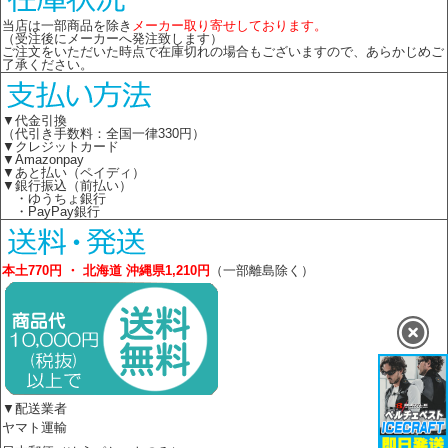
当店は一部商品を除き
メーカー取り寄せしております。
（受注後にメーカーへ発注致します）
ご注文をいただいた時点で在庫切れの場合もございますので、あらかじめご
了承ください。
▼代金引換
（代引き手数料：全国一律330円）
▼クレジットカード
▼Amazonpay
▼あと払い（ペイディ）
▼銀行振込（前払い）
・ゆうちょ銀行
・PayPay銀行
本土770円 ・ 北海道 沖縄県1,210円
（一部離島除く）
▼配送業者
ヤマト運輸