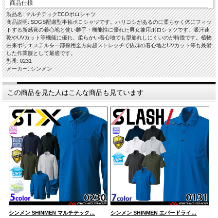
商品仕様
製品名: マルチテックECOポロシャツ
商品説明: SDGS配慮型半袖ポロシャツです。ハリコシがあるのに柔らかく体にフィッ
トする新感覚の着心地と使い勝手・機能性に優れた男女兼用ポロシャツです。吸汗速
乾やUVカット等機能に優れ、柔らかい着心地でも型崩れしにくいのが特徴です。植物
由来ポリエステルを一部採用全方向超ストレッチで抜群の着心地とUVカット等も兼備
した作業服として最適です。
型番: 0231
メーカー: シンメン
この商品を見た人はこんな商品も見ています
シンメン SHINMEN マルチテック…
シンメン SHINMEN エバードライ…
シ