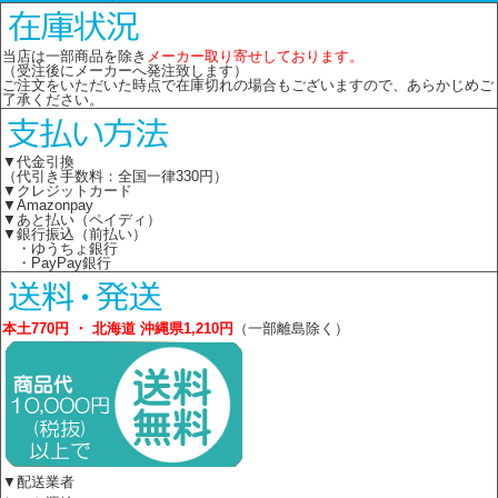
当店は一部商品を除き
メーカー取り寄せしております。
（受注後にメーカーへ発注致します）
ご注文をいただいた時点で在庫切れの場合もございますので、あらかじめご
了承ください。
▼代金引換
（代引き手数料：全国一律330円）
▼クレジットカード
▼Amazonpay
▼あと払い（ペイディ）
▼銀行振込（前払い）
・ゆうちょ銀行
・PayPay銀行
本土770円 ・ 北海道 沖縄県1,210円
（一部離島除く）
▼配送業者