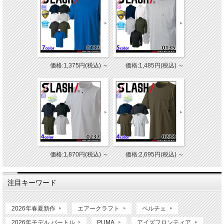
価格:1,375円(税込)
～
価格:1,485円(税込)
～
価格:1,870円(税込)
～
価格:2,695円(税込)
～
注目キーワード
2026年春夏新作
エアークラフト
ペルチェ
2026年モデル バートル
PUMA
アイズフロンティア