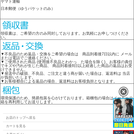
ヤマト運輸
日本郵便（ゆうパケットのみ）
領収書は、ご希望の方のみ同封しております。お気軽にお申しつけくださ
い。
▼不良品のため返品・交換をご希望の場合は 商品到着後7日以内に メール
または電話でご連絡ください。
▼ご使用された商品 (使用後不良品とわかっ た場合を除く)、お客様の責任
でキズや汚れが生じた商品、 商品到着後8日以上経過した商品の返品はお受
けできません。
▼発送中の破損、不良品、ご注文と違う商が届いた場合は、返送料は 当店
が負担いたします。
▼お客様都合による返品の場合、返送料はお客様負担となります。
環境保護のため、簡易包装を心がけております。箱梱包の場合はメーカーの
箱を再利用してお送りします。
お店のトップへ戻る
カートを見る