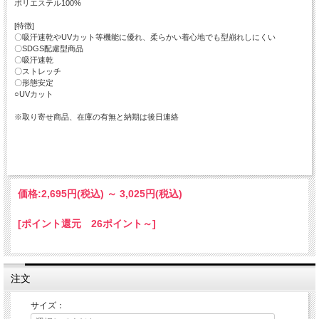
ポリエステル100%
[特徴]
〇吸汗速乾やUVカット等機能に優れ、柔らかい着心地でも型崩れしにくい
〇SDGS配慮型商品
〇吸汗速乾
〇ストレッチ
〇形態安定
○UVカット
※取り寄せ商品、在庫の有無と納期は後日連絡
価格:
2,695円
(税込)
～
3,025円
(税込)
[ポイント還元 26ポイント～]
注文
サイズ：