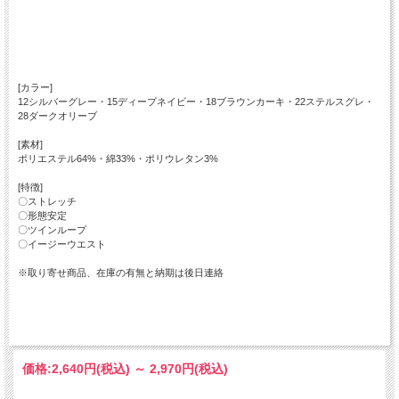
[カラー]
12シルバーグレー・15ディープネイビー・18ブラウンカーキ・22ステルスグレ・
28ダークオリーブ
[素材]
ポリエステル64%・綿33%・ポリウレタン3%
[特徴]
〇ストレッチ
〇形態安定
〇ツインループ
〇イージーウエスト
※取り寄せ商品、在庫の有無と納期は後日連絡
価格:
2,640円
(税込)
～
2,970円
(税込)