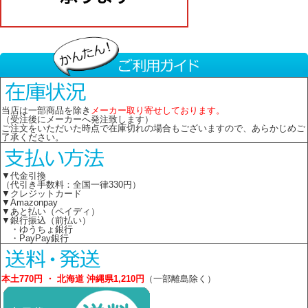
当店は一部商品を除き
メーカー取り寄せしております。
（受注後にメーカーへ発注致します）
ご注文をいただいた時点で在庫切れの場合もございますので、あらかじめご
了承ください。
▼代金引換
（代引き手数料：全国一律330円）
▼クレジットカード
▼Amazonpay
▼あと払い（ペイディ）
▼銀行振込（前払い）
・ゆうちょ銀行
・PayPay銀行
本土770円 ・ 北海道 沖縄県1,210円
（一部離島除く）