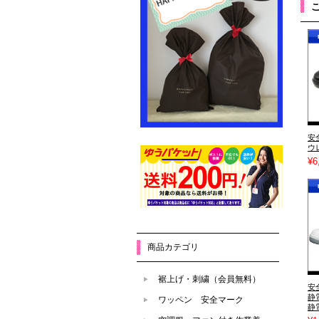
安
ウ
¥6
商品カテゴリ
裾上げ・刺繍（会員無料）
安
静
ワッペン 安全マーク
静