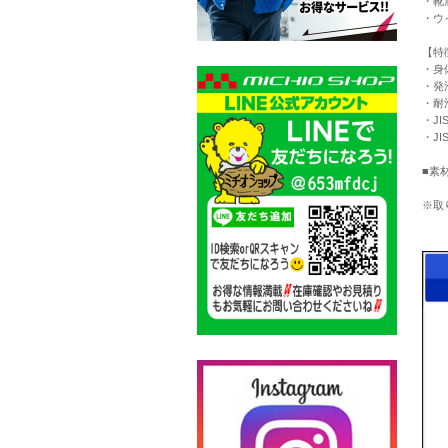
・靴
・ウ
【特
・身
・発
・耐
・JI
・JIS
■素
※取