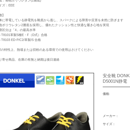
底：発砲ポリウレタン(2層底)
イズ：EEE
徴】
体に帯電している静電気を靴底から逃し、スパークによる障害や災害を未然に防ぎます
泡ポリウレタン2層底を採用し、優れたクッション性と快適な履き心地を実現
滑区分は「4」の最高水準
S T8101革製S種E・F（D式）合格
 T8103 ED-P/C2/革製/S 合格
材の特性上、熱場または切粉のある環境での使用はさけてください
り寄せ商品、在庫の有無と納期は後日連絡
安全靴 DON
D5001N静電
価格:
メーカー：
サイズ：