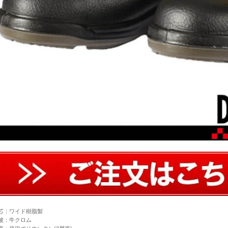
芯：ワイド樹脂製
被：牛クロム