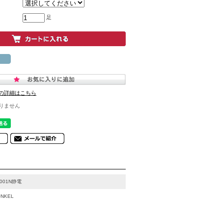
足
の詳細はこちら
りません
5001N静電
NKEL