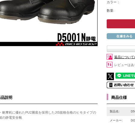
カラー：
数量:
返品について
レビューはあ
商品説明
商品仕様
製品名:
D
・耐摩耗に優れたPU2層底を採用したJIS規格合格のヒモタイプの
製の静電安全靴
メーカー:
DO