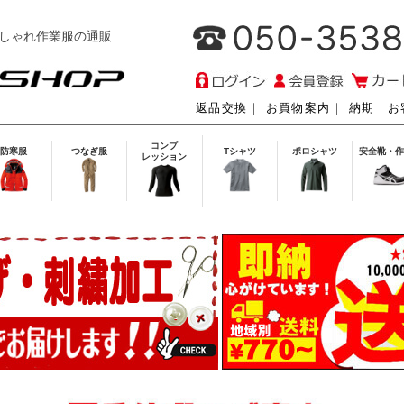
しゃれ作業服の通販
返品交換
｜
お買物案内
｜
納期
｜
お
コンプ
防寒服
つなぎ服
Tシャツ
ポロシャツ
安全靴・作
レッション