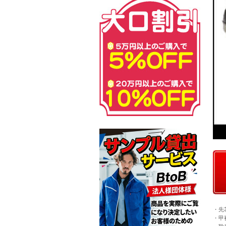
・先
・甲