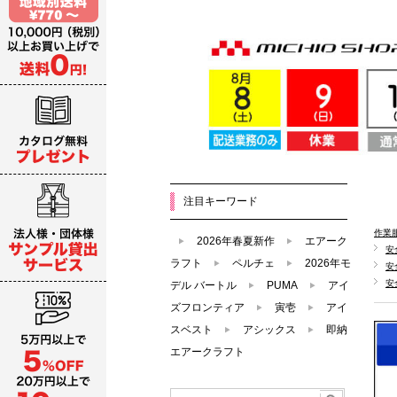
注目キーワード
作業
2026年春夏新作
エアーク
安
ラフト
ペルチェ
2026年モ
安
安
デル バートル
PUMA
アイ
ズフロンティア
寅壱
アイ
スベスト
アシックス
即納
エアークラフト