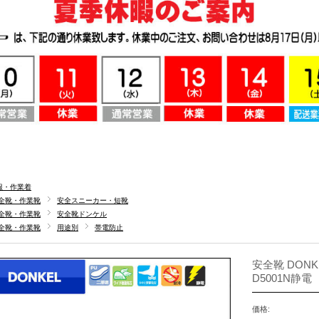
服・作業着
全靴・作業靴
安全スニーカー・短靴
全靴・作業靴
安全靴ドンケル
全靴・作業靴
用途別
帯電防止
安全靴 DON
D5001N静電
価格: