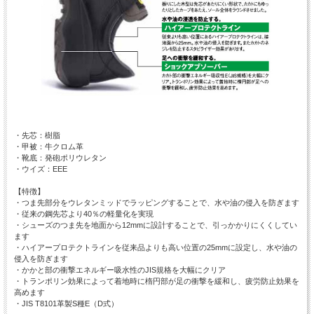
・先芯：樹脂
・甲被：牛クロム革
・靴底：発砲ポリウレタン
・ウイズ：EEE
【特徴】
・つま先部分をウレタンミッドでラッピングすることで、水や油の侵入を防ぎます
・従来の鋼先芯より40％の軽量化を実現
・シューズのつま先を地面から12mmに設計することで、引っかかりにくくしてい
ます
・ハイアープロテクトラインを従来品よりも高い位置の25mmに設定し、水や油の
侵入を防ぎます
・かかと部の衝撃エネルギー吸水性のJIS規格を大幅にクリア
・トランポリン効果によって着地時に楕円部が足の衝撃を緩和し、疲労防止効果を
高めます
・JIS T8101革製S種E（D式）