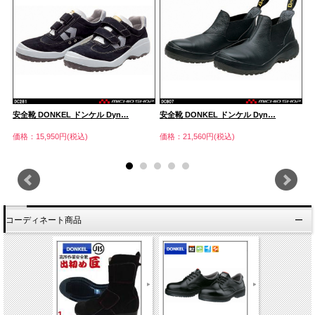
安全靴 DONKEL ドンケル Dyn…
安全靴 DONKEL ドンケル Dyn…
安
価格：15,950円(税込)
価格：21,560円(税込)
価
コーディネート商品