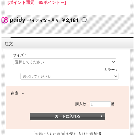
[ポイント還元 65ポイント～]
￥2,181
ペイディなら月々
注文
サイズ：
カラー：
在庫:
－
購入数：
足
お気に入りに追加済