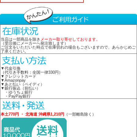
当店は一部商品を除き
メーカー取り寄せしております。
（受注後にメーカーへ発注致します）
ご注文をいただいた時点で在庫切れの場合もございますので、あらかじめご
了承ください。
▼代金引換
（代引き手数料：全国一律330円）
▼クレジットカード
▼Amazonpay
▼あと払い（ペイディ）
▼銀行振込（前払い）
・ゆうちょ銀行
・PayPay銀行
本土770円 ・ 北海道 沖縄県1,210円
（一部離島除く）