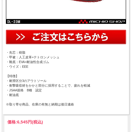
・先芯：樹脂
・甲被：人工皮革+テトロンメッシュ
・靴底：EVA+耐油性合成ゴム
・ウイズ：EEE
【特徴】
・耐滑区分3のアウトソール
・衝撃吸収材をかかと部分に採用することで、疲れを軽減
・JSAA規格 B種 認定
・耐油底
※取り寄せ商品、在庫の有無と納期は後日連絡
価格:
6,545円
(税込)