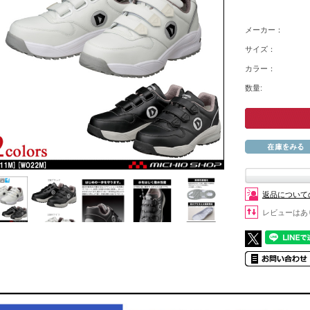
メーカー：
サイズ：
カラー：
数量:
返品について
レビューはあ