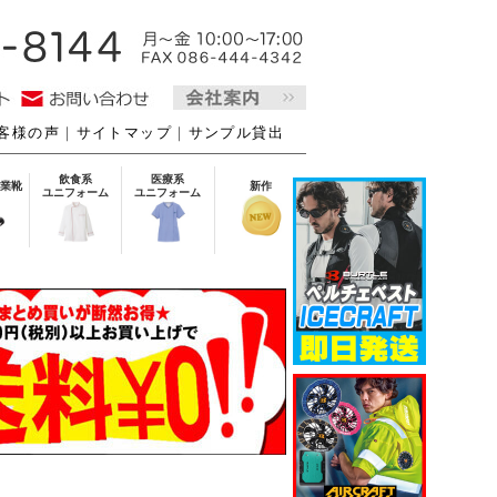
客様の声
｜
サイトマップ
｜
サンプル貸出
飲食系
医療系
業靴
新作
ユニフォーム
ユニフォーム