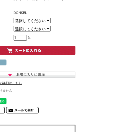
DONKEL
足
の詳細はこちら
りません