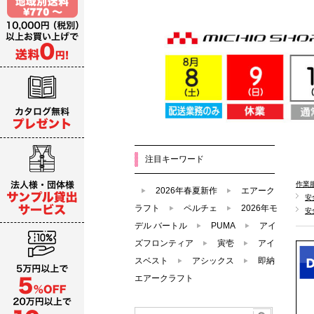
注目キーワード
作業
2026年春夏新作
エアーク
安
ラフト
ペルチェ
2026年モ
安
デル バートル
PUMA
アイ
ズフロンティア
寅壱
アイ
スベスト
アシックス
即納
エアークラフト