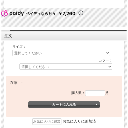
￥7,260
ペイディなら月々
注文
サイズ：
カラー：
在庫:
－
購入数：
足
お気に入りに追加済