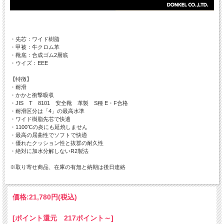
・先芯：ワイド樹脂
・甲被：牛クロム革
・靴底：合成ゴム2層底
・ウイズ：EEE
【特徴】
・耐滑
・かかと衝撃吸収
・JIS T 8101 安全靴 革製 S種 E・F合格
・耐滑区分は「4」の最高水準
・ワイド樹脂先芯で快適
・1100℃の炎にも延焼しません
・最高の屈曲性でソフトで快適
・優れたクッション性と抜群の耐久性
・絶対に加水分解しないR2製法
※取り寄せ商品、在庫の有無と納期は後日連絡
価格:
21,780円
(税込)
[ポイント還元 217ポイント～]