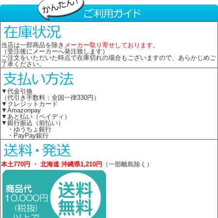
当店は一部商品を除き
メーカー取り寄せしております。
（受注後にメーカーへ発注致します）
ご注文をいただいた時点で在庫切れの場合もございますので、あらかじめご
了承ください。
▼代金引換
（代引き手数料：全国一律330円）
▼クレジットカード
▼Amazonpay
▼あと払い（ペイディ）
▼銀行振込（前払い）
・ゆうちょ銀行
・PayPay銀行
本土770円 ・ 北海道 沖縄県1,210円
（一部離島除く）