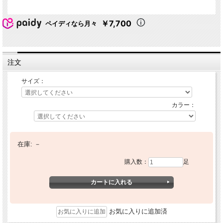
￥7,700
ペイディなら月々
注文
サイズ：
カラー：
在庫:
－
購入数：
足
お気に入りに追加済