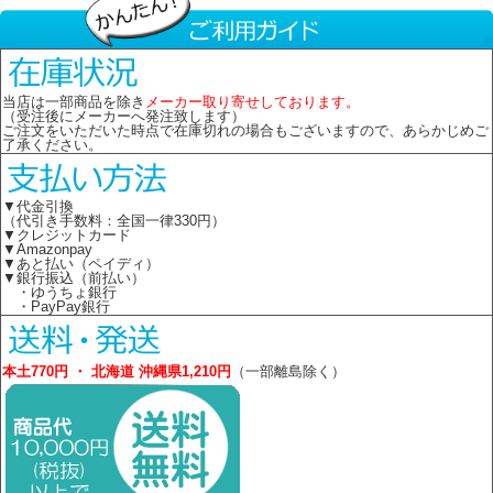
当店は一部商品を除き
メーカー取り寄せしております。
（受注後にメーカーへ発注致します）
ご注文をいただいた時点で在庫切れの場合もございますので、あらかじめご
了承ください。
▼代金引換
（代引き手数料：全国一律330円）
▼クレジットカード
▼Amazonpay
▼あと払い（ペイディ）
▼銀行振込（前払い）
・ゆうちょ銀行
・PayPay銀行
本土770円 ・ 北海道 沖縄県1,210円
（一部離島除く）