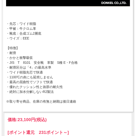
・先芯：ワイド樹脂
・甲被：牛クロム革
・靴底：合成ゴム2層底
・ウイズ：EEE
【特徴】
・耐滑
・かかと衝撃吸収
・JIS T 8101 安全靴 革製 S種 E・F合格
・耐滑区分は「4」の最高水準
・ワイド樹脂先芯で快適
・1100℃の炎にも延焼しません
・最高の屈曲性でソフトで快適
・優れたクッション性と抜群の耐久性
・絶対に加水分解しないR2製法
※取り寄せ商品、在庫の有無と納期は後日連絡
価格:
23,100円
(税込)
[ポイント還元 231ポイント～]