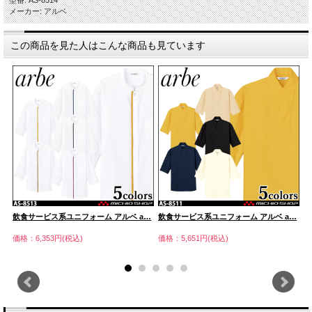
メーカー: アルベ
この商品を見た人はこんな商品も見ています
…
飲食サービス系ユニフォーム アルベ a…
飲食サービス系ユニフォーム アルベ a…
飲
価格：6,353円(税込)
価格：5,651円(税込)
価