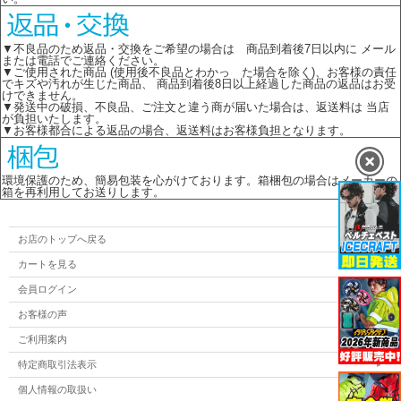
▼不良品のため返品・交換をご希望の場合は 商品到着後7日以内に メール
または電話でご連絡ください。
▼ご使用された商品 (使用後不良品とわかっ た場合を除く)、お客様の責任
でキズや汚れが生じた商品、 商品到着後8日以上経過した商品の返品はお受
けできません。
▼発送中の破損、不良品、ご注文と違う商が届いた場合は、返送料は 当店
が負担いたします。
▼お客様都合による返品の場合、返送料はお客様負担となります。
環境保護のため、簡易包装を心がけております。箱梱包の場合はメーカーの
箱を再利用してお送りします。
お店のトップへ戻る
カートを見る
会員ログイン
お客様の声
ご利用案内
特定商取引法表示
個人情報の取扱い