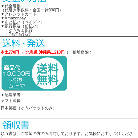
▼代金引換
（代引き手数料：全国一律330円）
▼クレジットカード
▼Amazonpay
▼あと払い（ペイディ）
▼銀行振込（前払い）
・ゆうちょ銀行
・PayPay銀行
本土770円 ・ 北海道 沖縄県1,210円
（一部離島除く）
▼配送業者
ヤマト運輸
日本郵便（ゆうパケットのみ）
領収書は、ご希望の方のみ同封しております。お気軽にお申しつけくださ
い。