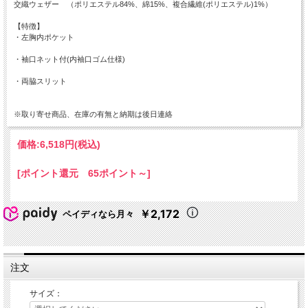
交織ウェザー （ポリエステル84%、綿15%、複合繊維(ポリエステル)1%）
【特徴】
・左胸内ポケット
・袖口ネット付(内袖口ゴム仕様)
・両脇スリット
※取り寄せ商品、在庫の有無と納期は後日連絡
価格:
6,518円
(税込)
[ポイント還元 65ポイント～]
￥2,172
ペイディなら月々
注文
サイズ：