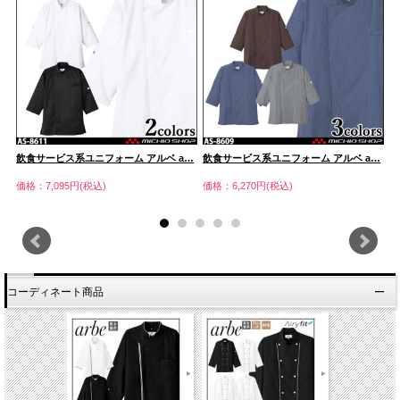
…
飲食サービス系ユニフォーム アルベ a…
飲食サービス系ユニフォーム アルベ a…
飲
価格：7,095円(税込)
価格：6,270円(税込)
価
コーディネート商品