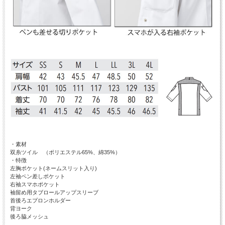
・素材
双糸ツイル （ポリエステル65%、綿35%）
・特徴
左胸ポケット(ネームスリット入り)
左袖ペン差しポケット
右袖スマホポケット
袖留め用タブロールアップスリーブ
首後ろエプロンホルダー
背ヨーク
後ろ脇メッシュ