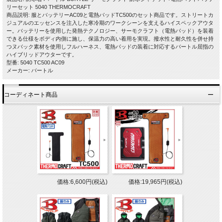
リーセット 5040 THERMOCRAFT
商品説明: 服とバッテリーAC09と電熱パッドTC500のセット商品です。ストリートカ
ジュアルのエッセンスを注入した寒冷期のワークシーンを支えるハイスペックアウタ
ー。バッテリーを使用した発熱テクノロジー、サーモクラフト（電熱パッド）を装着
できる仕様をボディ内側に施し、保温力の高い着用を実現。撥水性と耐久性を併せ持
つヌバック素材を使用しフルハーネス、電熱パッドの装着に対応するバートル屈指の
ハイブリッドアウターです。
型番: 5040 TC500 AC09
メーカー: バートル
コーディネート商品
価格:6,600円(税込)
価格:19,965円(税込)