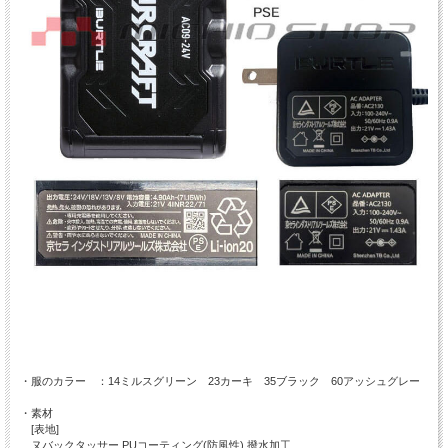
・服のカラー ：14ミルスグリーン 23カーキ 35ブラック 60アッシュグレー
・素材
[表地]
ヌバックタッサー PUコーティング(防風性) 撥水加工