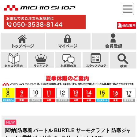
NEW
[即納]防寒着 バートル BURTLE サーモクラフト 防寒ジャ