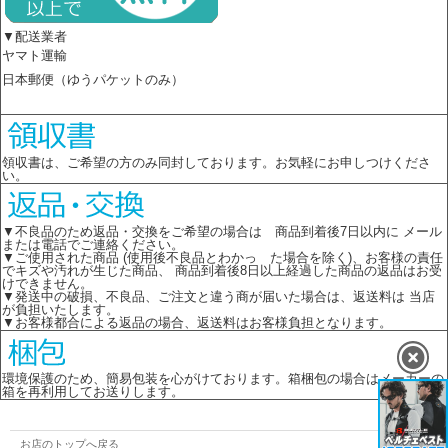
▼配送業者
ヤマト運輸
日本郵便（ゆうパケットのみ）
領収書は、ご希望の方のみ同封しております。お気軽にお申しつけくださ
い。
▼不良品のため返品・交換をご希望の場合は 商品到着後7日以内に メール
または電話でご連絡ください。
▼ご使用された商品 (使用後不良品とわかっ た場合を除く)、お客様の責任
でキズや汚れが生じた商品、 商品到着後8日以上経過した商品の返品はお受
けできません。
▼発送中の破損、不良品、ご注文と違う商が届いた場合は、返送料は 当店
が負担いたします。
▼お客様都合による返品の場合、返送料はお客様負担となります。
環境保護のため、簡易包装を心がけております。箱梱包の場合はメーカーの
箱を再利用してお送りします。
お店のトップへ戻る