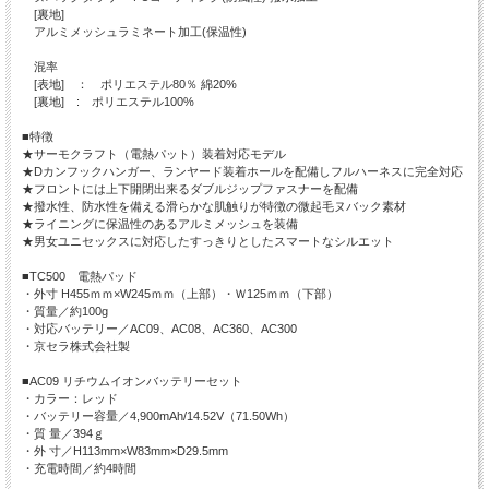
[裏地]
アルミメッシュラミネート加工(保温性)
混率
[表地] ： ポリエステル80％ 綿20%
[裏地] : ポリエステル100%
■特徴
★サーモクラフト（電熱パット）装着対応モデル
★Dカンフックハンガー、ランヤード装着ホールを配備しフルハーネスに完全対応
★フロントには上下開閉出来るダブルジップファスナーを配備
★撥水性、防水性を備える滑らかな肌触りが特徴の微起毛ヌバック素材
★ライニングに保温性のあるアルミメッシュを装備
★男女ユニセックスに対応したすっきりとしたスマートなシルエット
■TC500 電熱パッド
・外寸 H455ｍｍ×W245ｍｍ（上部）・Ｗ125ｍｍ（下部）
・質量／約100g
・対応バッテリー／AC09、AC08、AC360、AC300
・京セラ株式会社製
■AC09 リチウムイオンバッテリーセット
・カラー：レッド
・バッテリー容量／4,900mAh/14.52V（71.50Wh）
・質 量／394ｇ
・外 寸／H113mm×W83mm×D29.5mm
・充電時間／約4時間