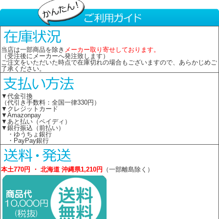
当店は一部商品を除き
メーカー取り寄せしております。
（受注後にメーカーへ発注致します）
ご注文をいただいた時点で在庫切れの場合もございますので、あらかじめご
了承ください。
▼代金引換
（代引き手数料：全国一律330円）
▼クレジットカード
▼Amazonpay
▼あと払い（ペイディ）
▼銀行振込（前払い）
・ゆうちょ銀行
・PayPay銀行
本土770円 ・ 北海道 沖縄県1,210円
（一部離島除く）