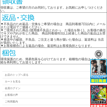
領収書は、ご希望の方のみ同封しております。お気軽にお申しつけくださ
い。
▼不良品のため返品・交換をご希望の場合は 商品到着後7日以内に メール
または電話でご連絡ください。
▼ご使用された商品 (使用後不良品とわかっ た場合を除く)、お客様の責任
でキズや汚れが生じた商品、 商品到着後8日以上経過した商品の返品はお受
けできません。
▼発送中の破損、不良品、ご注文と違う商が届いた場合は、返送料は 当店
が負担いたします。
▼お客様都合による返品の場合、返送料はお客様負担となります。
環境保護のため、簡易包装を心がけております。箱梱包の場合はメーカーの
箱を再利用してお送りします。
お店のトップへ戻る
カートを見る
会員ログイン
お客様の声
ご利用案内