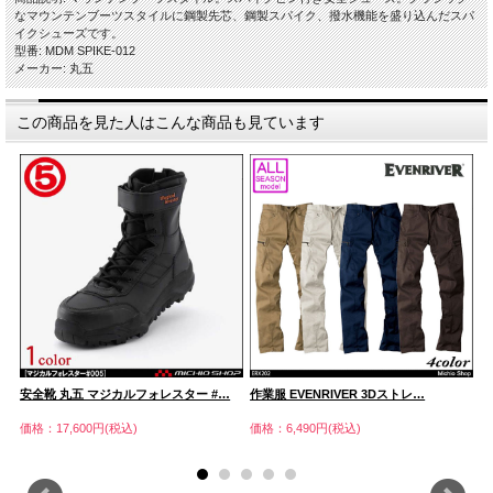
なマウンテンブーツスタイルに鋼製先芯、鋼製スパイク、撥水機能を盛り込んだスパ
イクシューズです。
型番: MDM SPIKE-012
メーカー: 丸五
この商品を見た人はこんな商品も見ています
安全靴 丸五 マジカルフォレスター #…
作業服 EVENRIVER 3Dストレ…
安
価格：17,600円(税込)
価格：6,490円(税込)
価