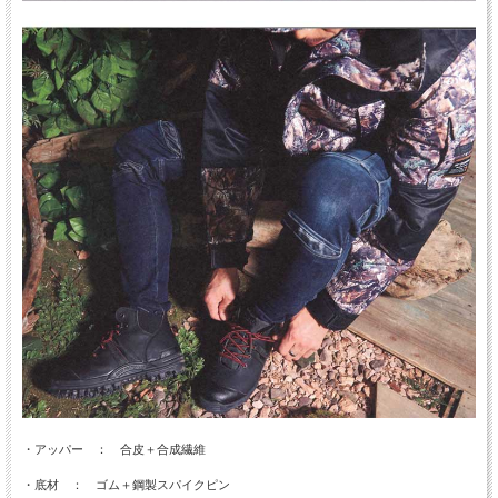
・アッパー ： 合皮＋合成繊維
・底材 ： ゴム＋鋼製スパイクピン