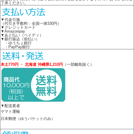
了承ください。
▼代金引換
（代引き手数料：全国一律330円）
▼クレジットカード
▼Amazonpay
▼あと払い（ペイディ）
▼銀行振込（前払い）
・ゆうちょ銀行
・PayPay銀行
本土770円 ・ 北海道 沖縄県1,210円
（一部離島除く）
▼配送業者
ヤマト運輸
日本郵便（ゆうパケットのみ）