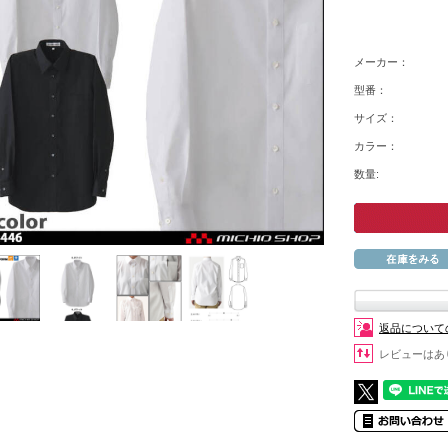
メーカー：
型番：
サイズ：
カラー：
数量:
返品について
レビューはあ