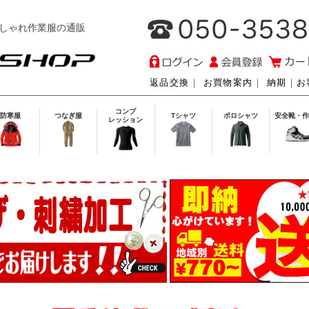
しゃれ作業服の通販
返品交換
｜
お買物案内
｜
納期
｜
お
コンプ
防寒服
つなぎ服
Tシャツ
ポロシャツ
安全靴・作
レッション