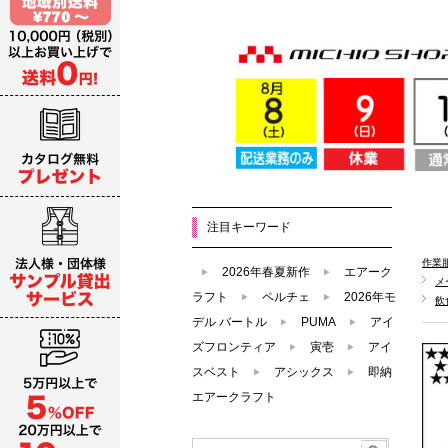
注目キーワード
作業
2026年春夏新作
エアーク
メ
ラフト
ペルチェ
2026年モ
飲
デル バートル
PUMA
アイ
ズフロンティア
寅壱
アイ
スベスト
アシックス
即納
エアークラフト