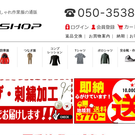
しゃれ作業服の通販
返品交換
｜
お買物案内
｜
納期
｜
お
コンプ
防寒服
つなぎ服
Tシャツ
ポロシャツ
安全靴・作
レッション