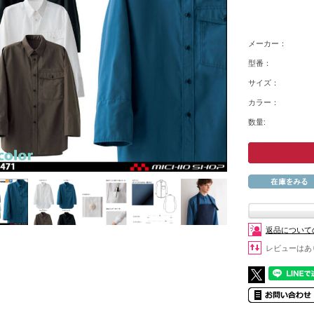
メーカー：
型番：
サイズ：
カラー：
数量:
返品について
レビューはあ