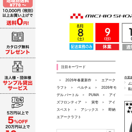
注目キーワード
作業
2026年春夏新作
エアーク
メ
ラフト
ペルチェ
2026年モ
飲
デル バートル
PUMA
アイ
ズフロンティア
寅壱
アイ
スベスト
アシックス
即納
エアークラフト