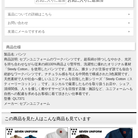
お気に入りに追加済
返品についての詳細はこちら
お問い合わせ
友達にメールですすめる
商品仕様
製品名: パンツ
商品説明: セブンユニフォームのワークパンツです。超長綿が持つしなやかさ、光沢
を持ち合わせながら従来の綿100%商品より堅牢性、洗濯性に優れたオリジナル素材
「Steely Cotton」を使用したパンツです。腰ゴム、膝タックが主張せず誰でも似合う
絶妙なワークパンツです。ナチュラル感を与える中間色で構成された3色展開です。
天然素材で人や社会へ優しいユニフォームを目指した新シリーズ「Steely Cotton（ス
ティーリーコットン）」です。エシカルで厳選したものを取り扱うお店や、シェフ、
清掃関係、人々を優しく癒やすサービスを目指す店舗・施設など、ユニフォームへも
自然への配慮を求めるお客様に着て頂きたい仕事着です。
型番: QL7371
メーカー: セブンユニフォーム
この商品を見た人はこんな商品も見ています