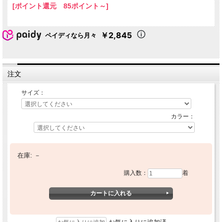
[ポイント還元 85ポイント～]
￥2,845
ペイディなら月々
注文
サイズ：
カラー：
在庫:
－
購入数：
着