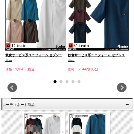
飲食サービス系ユニフォーム セブンユ
飲食サービス系ユニフォーム セブンユ
飲
ニ…
ニ…
ニ
価格：9,064円(税込)
価格：5,544円(税込)
価
コーディネート商品