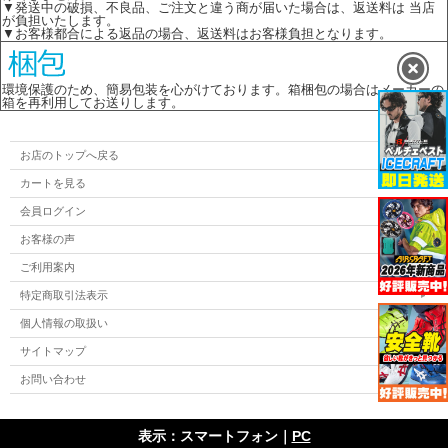
▼発送中の破損、不良品、ご注文と違う商が届いた場合は、返送料は 当店
が負担いたします。
▼お客様都合による返品の場合、返送料はお客様負担となります。
環境保護のため、簡易包装を心がけております。箱梱包の場合はメーカーの
箱を再利用してお送りします。
お店のトップへ戻る
カートを見る
会員ログイン
お客様の声
ご利用案内
特定商取引法表示
個人情報の取扱い
サイトマップ
お問い合わせ
表示：スマートフォン｜
PC