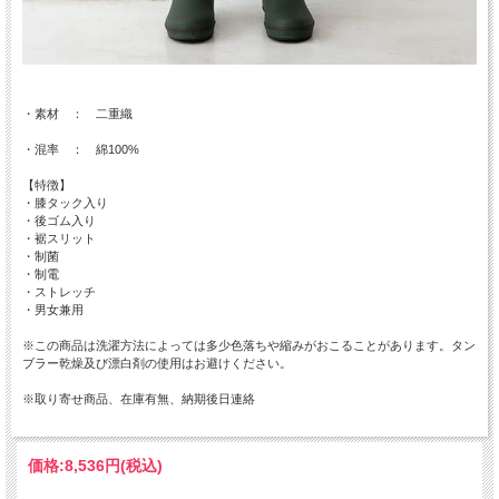
・素材 ： 二重織
・混率 ： 綿100%
【特徴】
・膝タック入り
・後ゴム入り
・裾スリット
・制菌
・制電
・ストレッチ
・男女兼用
※この商品は洗濯方法によっては多少色落ちや縮みがおこることがあります。タン
ブラー乾燥及び漂白剤の使用はお避けください。
※取り寄せ商品、在庫有無、納期後日連絡
価格:
8,536円
(税込)