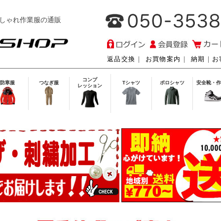
しゃれ作業服の通販
返品交換
｜
お買物案内
｜
納期
｜
お
コンプ
防寒服
つなぎ服
Tシャツ
ポロシャツ
安全靴・作
レッション