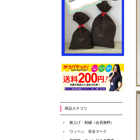
商品カテゴリ
裾上げ・刺繍（会員無料）
ワッペン 安全マーク