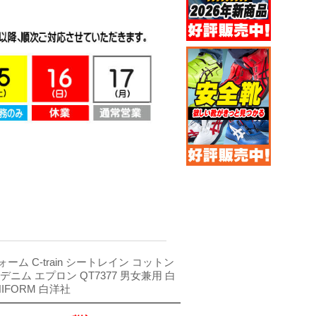
ーム C-train シートレイン コットン
デニム エプロン QT7377 男女兼用 白
NIFORM 白洋社