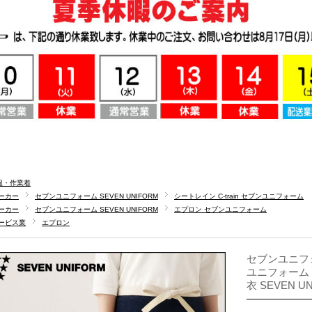
服・作業着
ーカー
セブンユニフォーム SEVEN UNIFORM
シートレイン C-train セブンユニフォーム
ーカー
セブンユニフォーム SEVEN UNIFORM
エプロン セブンユニフォーム
ービス業
エプロン
セブンユニフォ
ユニフォーム 
衣 SEVEN U