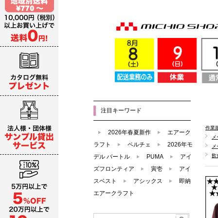
注目キーワード
作業
2026年春夏新作
エアーク
メ
ラフト
ペルチェ
2026年モ
メ
飲
デル バートル
PUMA
アイ
ズフロンティア
寅壱
アイ
スベスト
アシックス
即納
エアークラフト