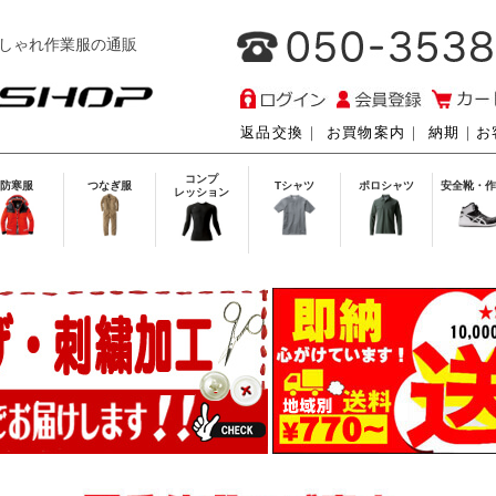
しゃれ作業服の通販
返品交換
｜
お買物案内
｜
納期
｜
お
コンプ
防寒服
つなぎ服
Tシャツ
ポロシャツ
安全靴・作
レッション