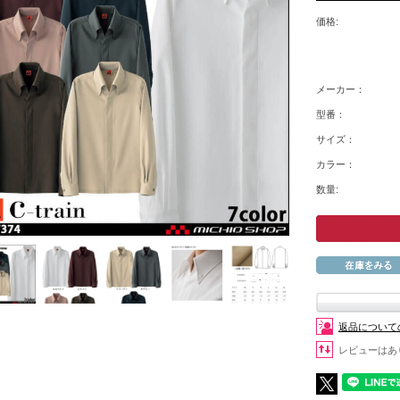
価格:
メーカー：
型番：
サイズ：
カラー：
数量:
返品について
レビューはあ