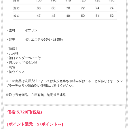
・素材 ： ポプリン
・混率 ： ポリエステル65%・綿35%
【特徴】
・八分袖
・袖口アンダーカバー付
・肩スナップボタン留
・制電
・抗ウイルス
※この商品は洗濯方法によっては多少色落ちや縮みがおこることがあります。タン
ブラー乾燥及び漂白剤の使用はお避けください。
※取り寄せ商品、在庫有無、納期後日連絡
価格:
5,720円
(税込)
[ポイント還元 57ポイント～]