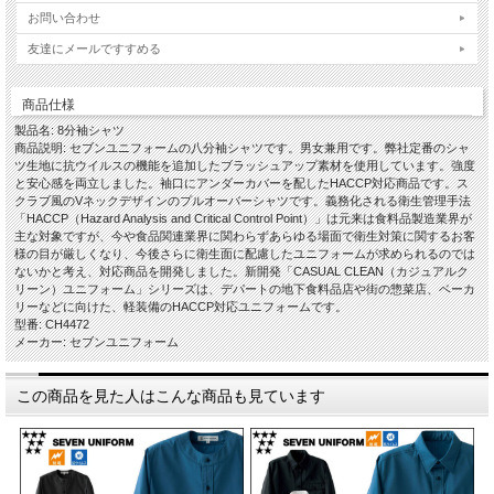
お問い合わせ
友達にメールですすめる
商品仕様
製品名: 8分袖シャツ
商品説明: セブンユニフォームの八分袖シャツです。男女兼用です。弊社定番のシャ
ツ生地に抗ウイルスの機能を追加したブラッシュアップ素材を使用しています。強度
と安心感を両立しました。袖口にアンダーカバーを配したHACCP対応商品です。ス
クラブ風のVネックデザインのプルオーバーシャツです。義務化される衛生管理手法
「HACCP（Hazard Analysis and Critical Control Point）」は元来は食料品製造業界が
主な対象ですが、今や食品関連業界に関わらずあらゆる場面で衛生対策に関するお客
様の目が厳しくなり、今後さらに衛生面に配慮したユニフォームが求められるのでは
ないかと考え、対応商品を開発しました。新開発「CASUAL CLEAN（カジュアルク
リーン）ユニフォーム」シリーズは、デパートの地下食料品店や街の惣菜店、ベーカ
リーなどに向けた、軽装備のHACCP対応ユニフォームです。
型番: CH4472
メーカー: セブンユニフォーム
この商品を見た人はこんな商品も見ています