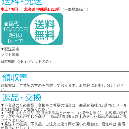
本土770円 ・ 北海道 沖縄県1,210円
（一部離島除く）
▼配送業者
ヤマト運輸
日本郵便（ゆうパケットのみ）
領収書は、ご希望の方のみ同封しております。お気軽にお申しつけくださ
い。
▼不良品のため返品・交換をご希望の場合は 商品到着後7日以内に メール
または電話でご連絡ください。
▼ご使用された商品 (使用後不良品とわかっ た場合を除く)、お客様の責任
でキズや汚れが生じた商品、 商品到着後8日以上経過した商品の返品はお受
けできません。
▼発送中の破損、不良品、ご注文と違う商が届いた場合は、返送料は 当店
が負担いたします。