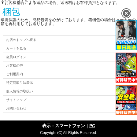
▼お客様都合による返品の場合、返送料はお客様負担となります。
環境保護のため、簡易包装を心がけております。箱梱包の場合はメーカーの
箱を再利用してお送りします。
お店のトップへ戻る
カートを見る
会員ログイン
お客様の声
ご利用案内
特定商取引法表示
個人情報の取扱い
サイトマップ
お問い合わせ
表示：スマートフォン｜
PC
Copyright (C) All Rights Reserved.