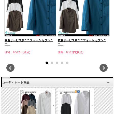
飲食サービス系ユニフォーム セブンユ
飲食サービス系ユニフォーム セブンユ
飲
ニ…
ニ…
ニ
価格：6,512円(税込)
価格：6,512円(税込)
価
コーディネート商品