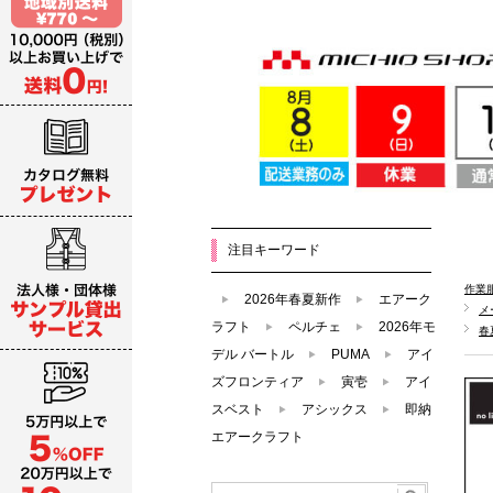
注目キーワード
作業
2026年春夏新作
エアーク
メ
ラフト
ペルチェ
2026年モ
春
デル バートル
PUMA
アイ
ズフロンティア
寅壱
アイ
スベスト
アシックス
即納
エアークラフト