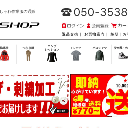
しゃれ作業服の通販
返品交換
｜
お買物案内
｜
納期
｜
お
コンプ
防寒服
つなぎ服
Tシャツ
ポロシャツ
安全靴・作
レッション