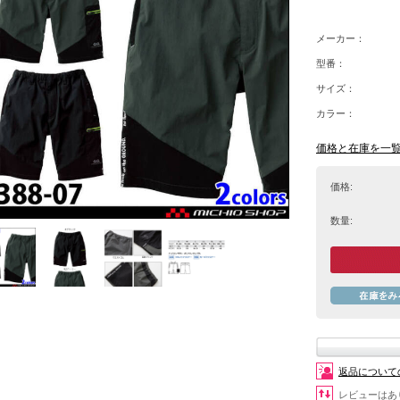
メーカー：
型番：
サイズ：
カラー：
価格と在庫を一
価格:
数量:
返品について
レビューはあ