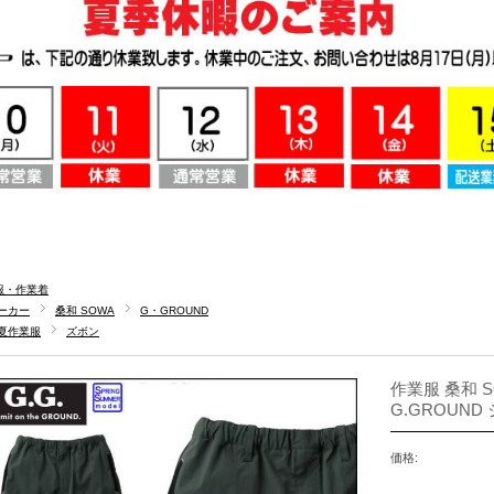
服・作業着
ーカー
桑和 SOWA
G・GROUND
夏作業服
ズボン
作業服 桑和 S
G.GROUN
価格: