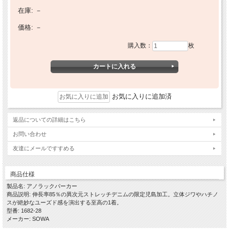
在庫:
－
価格:
－
購入数：
枚
お気に入りに追加済
返品についての詳細はこちら
お問い合わせ
友達にメールですすめる
商品仕様
製品名: アノラックパーカー
商品説明: 伸長率85％の異次元ストレッチデニムの限定児島加工。立体ジワやハチノ
スが絶妙なユーズド感を演出する至高の1着。
型番: 1682-28
メーカー: SOWA