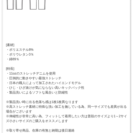
[素材]
・ポリエステル8%
・ポリウレタン3％
・綿89％
[特長]
・11ozのストレッチデニムを使用
・圧倒的に動きやすい最強ストレッチ
・日本の職人によって加工されたハイエンドモデル
・ひじ・ひざ抜けが気にならない高いキックバック性
・製品洗いによるソフトな風合いと防縮性
※製品洗い時に出る色落ち感は1枚1枚異なります
※高ストレッチ素材に特殊な洗い加工を施している為、同一サイズでも差異が出る
場合がございます
※伸縮性が非常に高い為、フィットして着用したい方は普段のサイズより1～2サイ
ズ小さいサイズのご購入をオススメします
※取り寄せ商品、在庫の有無と納期は後日連絡