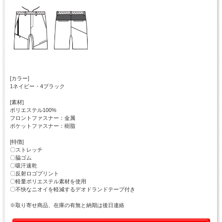
[カラー]
1ネイビー・4ブラック
[素材]
ポリエステル100%
フロントファスナー：金属
ポケットファスナー：樹脂
[特徴]
〇ストレッチ
〇脇ゴム
〇吸汗速乾
〇反射ロゴプリント
〇軽量ポリエステル素材を使用
〇不快なニオイを軽減するデオドランドテープ付き
※取り寄せ商品、在庫の有無と納期は後日連絡