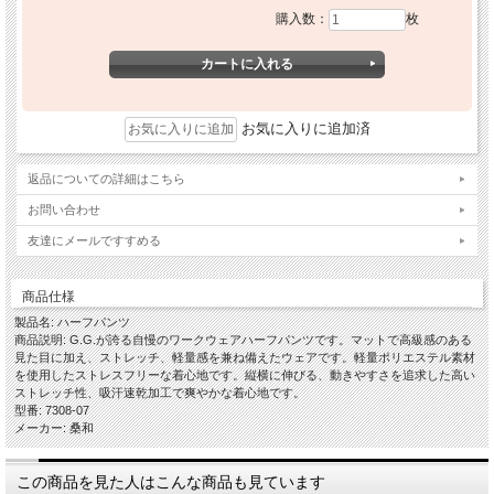
購入数：
枚
お気に入りに追加済
返品についての詳細はこちら
お問い合わせ
友達にメールですすめる
商品仕様
製品名: ハーフパンツ
商品説明: G.G.が誇る自慢のワークウェアハーフパンツです。マットで高級感のある
見た目に加え、ストレッチ、軽量感を兼ね備えたウェアです。軽量ポリエステル素材
を使用したストレスフリーな着心地です。縦横に伸びる、動きやすさを追求した高い
ストレッチ性、吸汗速乾加工で爽やかな着心地です。
型番: 7308-07
メーカー: 桑和
この商品を見た人はこんな商品も見ています