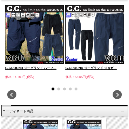
G.GROUND ジーグランド ハーフ…
G.GROUND ジーグランド ジョガ…
G
価格：4,180円(税込)
価格：5,005円(税込)
価
コーディネート商品