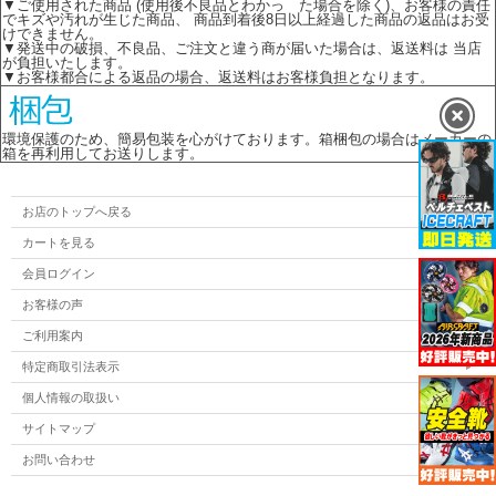
▼ご使用された商品 (使用後不良品とわかっ た場合を除く)、お客様の責任
でキズや汚れが生じた商品、 商品到着後8日以上経過した商品の返品はお受
けできません。
▼発送中の破損、不良品、ご注文と違う商が届いた場合は、返送料は 当店
が負担いたします。
▼お客様都合による返品の場合、返送料はお客様負担となります。
環境保護のため、簡易包装を心がけております。箱梱包の場合はメーカーの
箱を再利用してお送りします。
お店のトップへ戻る
カートを見る
会員ログイン
お客様の声
ご利用案内
特定商取引法表示
個人情報の取扱い
サイトマップ
お問い合わせ