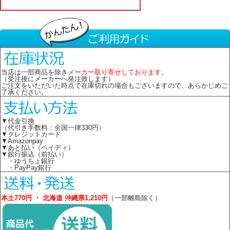
当店は一部商品を除き
メーカー取り寄せしております。
（受注後にメーカーへ発注致します）
ご注文をいただいた時点で在庫切れの場合もございますので、あらかじめご
了承ください。
▼代金引換
（代引き手数料：全国一律330円）
▼クレジットカード
▼Amazonpay
▼あと払い（ペイディ）
▼銀行振込（前払い）
・ゆうちょ銀行
・PayPay銀行
本土770円 ・ 北海道 沖縄県1,210円
（一部離島除く）