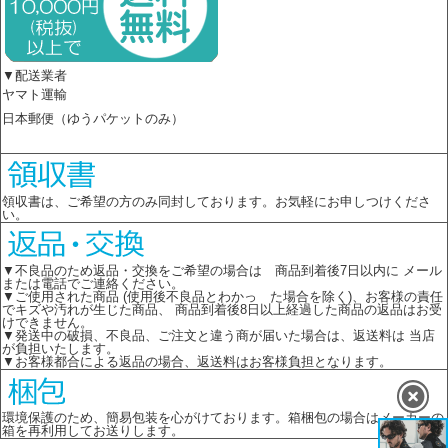
▼配送業者
ヤマト運輸
日本郵便（ゆうパケットのみ）
領収書は、ご希望の方のみ同封しております。お気軽にお申しつけくださ
い。
▼不良品のため返品・交換をご希望の場合は 商品到着後7日以内に メール
または電話でご連絡ください。
▼ご使用された商品 (使用後不良品とわかっ た場合を除く)、お客様の責任
でキズや汚れが生じた商品、 商品到着後8日以上経過した商品の返品はお受
けできません。
▼発送中の破損、不良品、ご注文と違う商が届いた場合は、返送料は 当店
が負担いたします。
▼お客様都合による返品の場合、返送料はお客様負担となります。
環境保護のため、簡易包装を心がけております。箱梱包の場合はメーカーの
箱を再利用してお送りします。