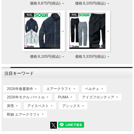
価格:6,875円(税込)
～
価格:6,105円(税込)
～
価格:6,105円(税込)
～
価格:5,335円(税込)
～
注目キーワード
2026年春夏新作
エアークラフト
ペルチェ
2026年モデル バートル
PUMA
アイズフロンティア
寅壱
アイスベスト
アシックス
即納 エアークラフト