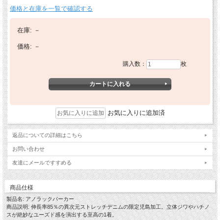
価格と在庫を一覧で確認する
在庫:
－
価格:
－
購入数：
枚
お気に入りに追加済
返品についての詳細はこちら
お問い合わせ
友達にメールですすめる
商品仕様
製品名: アノラックパーカー
商品説明: 伸長率85％の異次元ストレッチデニムの限定児島加工。立体ジワやハチノ
スが絶妙なユーズド感を演出する至高の1着。