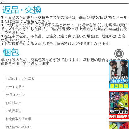
い。
▼不良品のため返品・交換をご希望の場合は 商品到着後7日以内に メール
または電話でご連絡ください。
▼ご使用された商品 (使用後不良品とわかっ た場合を除く)、お客様の責任
でキズや汚れが生じた商品、 商品到着後8日以上経過した商品の返品はお受
けできません。
▼発送中の破損、不良品、ご注文と違う商が届いた場合は、返送料は 当店
が負担いたします。
▼お客様都合による返品の場合、返送料はお客様負担となります。
環境保護のため、簡易包装を心がけております。箱梱包の場合はメーカーの
箱を再利用してお送りします。
お店のトップへ戻る
カートを見る
会員ログイン
お客様の声
ご利用案内
特定商取引法表示
個人情報の取扱い