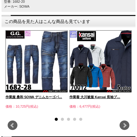
型番: 1682-20
メーカー: SOWA
この商品を見た人はこんな商品も見ています
作業服 桑和 SOWA デニムカーゴパ…
作業着 大川被服 Kansai 長袖ブ…
作
価格：10,725円(税込)
価格：6,477円(税込)
価