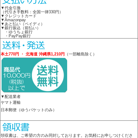
▼代金引換
（代引き手数料：全国一律330円）
▼クレジットカード
▼Amazonpay
▼あと払い（ペイディ）
▼銀行振込（前払い）
・ゆうちょ銀行
・PayPay銀行
本土770円 ・ 北海道 沖縄県1,210円
（一部離島除く）
▼配送業者
ヤマト運輸
日本郵便（ゆうパケットのみ）
領収書は、ご希望の方のみ同封しております。お気軽にお申しつけくださ