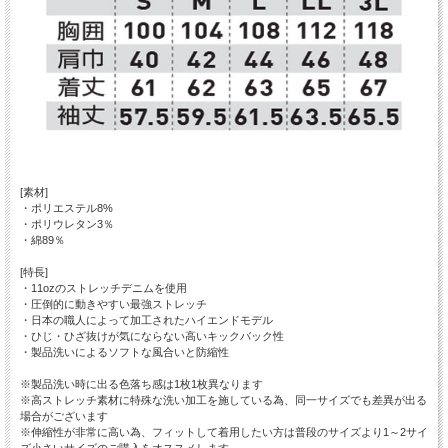
[素材]
・ポリエステル8%
・ポリウレタン3％
・綿89％
[特長]
・11ozのストレッチデニムを使用
・圧倒的に動きやすい最強ストレッチ
・日本の職人によって加工されたハイエンドモデル
・ひじ・ひざ抜けが気にならない高いキックバック性
・製品洗いによるソフトな風合いと防縮性
※製品洗い時に出る色落ち感は1枚1枚異なります
※高ストレッチ素材に特殊な洗い加工を施している為、同一サイズでも差異が出る
場合がございます
※伸縮性が非常に高い為、フィットして着用したい方は普段のサイズより1～2サイ