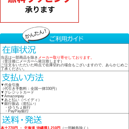
当店は一部商品を除き
メーカー取り寄せしております。
（受注後にメーカーへ発注致します）
ご注文をいただいた時点で在庫切れの場合もございますので、あらかじめご
了承ください。
▼代金引換
（代引き手数料：全国一律330円）
▼クレジットカード
▼Amazonpay
▼あと払い（ペイディ）
▼銀行振込（前払い）
・ゆうちょ銀行
・PayPay銀行
本土770円 ・ 北海道 沖縄県1,210円
（一部離島除く）