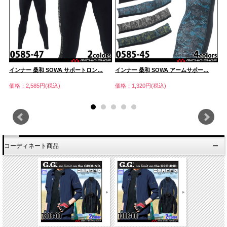
インナー 桑和 SOWA サポートロン…
インナー 桑和 SOWA アームサポー…
イ
価格：2,585円(税込)
価格：1,320円(税込)
価
コーディネート商品