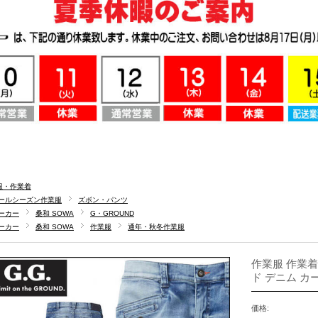
服・作業着
ールシーズン作業服
ズボン・パンツ
ーカー
桑和 SOWA
G・GROUND
ーカー
桑和 SOWA
作業服
通年・秋冬作業服
作業服 作業着 
ド デニム カー
価格: