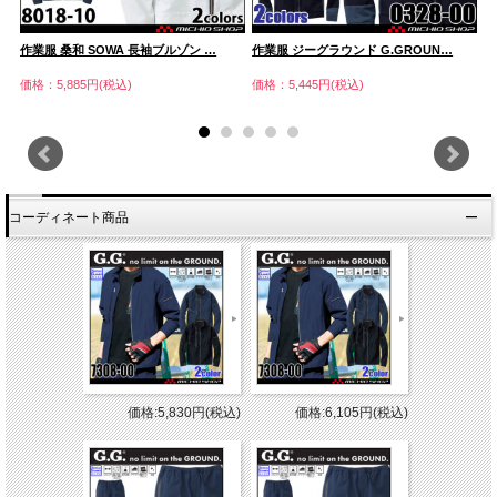
作業服 桑和 SOWA 長袖ブルゾン …
作業服 ジーグラウンド G.GROUN…
作
価格：5,885円(税込)
価格：5,445円(税込)
価
コーディネート商品
価格:5,830円(税込)
価格:6,105円(税込)