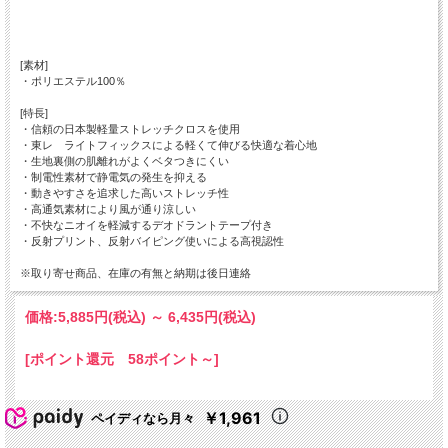
[素材]
・ポリエステル100％
[特長]
・信頼の日本製軽量ストレッチクロスを使用
・東レ ライトフィックスによる軽くて伸びる快適な着心地
・生地裏側の肌離れがよくベタつきにくい
・制電性素材で静電気の発生を抑える
・動きやすさを追求した高いストレッチ性
・高通気素材により風が通り涼しい
・不快なニオイを軽減するデオドラントテープ付き
・反射プリント、反射バイピング使いによる高視認性
※取り寄せ商品、在庫の有無と納期は後日連絡
価格:
5,885円
(税込)
～
6,435円
(税込)
[ポイント還元 58ポイント～]
￥1,961
ペイディなら月々