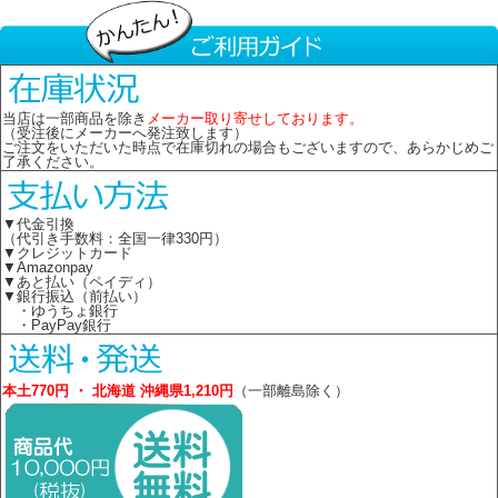
当店は一部商品を除き
メーカー取り寄せしております。
（受注後にメーカーへ発注致します）
ご注文をいただいた時点で在庫切れの場合もございますので、あらかじめご
了承ください。
▼代金引換
（代引き手数料：全国一律330円）
▼クレジットカード
▼Amazonpay
▼あと払い（ペイディ）
▼銀行振込（前払い）
・ゆうちょ銀行
・PayPay銀行
本土770円 ・ 北海道 沖縄県1,210円
（一部離島除く）