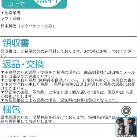
▼配送業者
ヤマト運輸
日本郵便（ゆうパケットのみ）
領収書は、ご希望の方のみ同封しております。お気軽にお申しつけくださ
い。
▼不良品のため返品・交換をご希望の場合は 商品到着後7日以内に メール
または電話でご連絡ください。
▼ご使用された商品 (使用後不良品とわかっ た場合を除く)、お客様の責任
でキズや汚れが生じた商品、 商品到着後8日以上経過した商品の返品はお受
けできません。
▼発送中の破損、不良品、ご注文と違う商が届いた場合は、返送料は 当店
が負担いたします。
▼お客様都合による返品の場合、返送料はお客様負担となります。
環境保護のため、簡易包装を心がけております。箱梱包の場合はメーカーの
箱を再利用してお送りします。